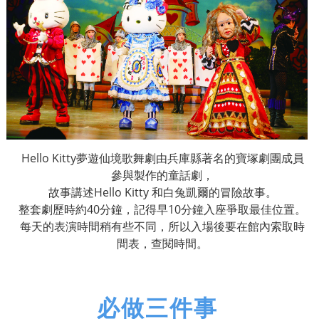
Hello Kitty
夢遊仙境歌舞劇由兵庫縣著名的寶塚劇團成員
參與製作的童話劇，
故事講述
Hello Kitty
和白兔凱爾的冒險故事。
整套劇歷時約
40
分鐘，記得早
10
分鐘入座爭取最佳位置。
每天的表演時間稍有些不同，所以入場後要在館內索取時
間表，查閱時間。
必做三件事