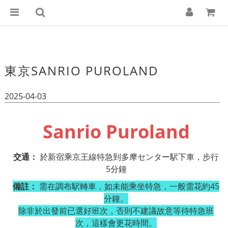
東京SANRIO PUROLAND
2025-04-03
Sanrio Puroland
交通：
於新宿乘京王線特急到多摩センター駅下車，步行
5
分鐘
備註：
需在調布駅轉車，如未能乘坐特急，一般需花約
45
分鐘。
除非於出發前已選好班次，否則不建議故意等待特急班
次，這樣會更花時間。