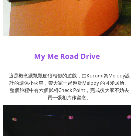
My Me Road Drive
這是概念跟飄飄船很相似的遊戲，由
Kurumi
為
Melody
設
計的環保小火車，帶大家一起遊覽
Melody
的可愛居所。
整個旅程中有六個影相
Check Point
，完成後大家不妨去
買一張相片作留念。