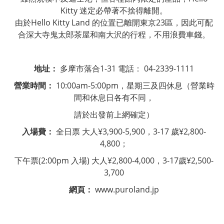
Kitty
迷定必帶著不捨得離開。
由於
Hello Kitty Land
的位置已離開東京
23
區，因此可配
合深大寺鬼太郎茶屋和南大沢的行程，不用浪費車錢。
地址：
多摩市落合
1-31
電話：
04-2339-1111
營業時間：
10:00am-5:00pm
，星期三及四休息（營業時
間和休息日各有不同，
請於出發前上網確定）
入場費：
全日票
大人
¥3,900-5,900
，
3-17
歲
¥2,800-
4,800
；
下午票
(2:00pm
入場
)
大人
¥2,800-4,000
，
3-17
歲
¥2,500-
3,700
網頁：
www.puroland.jp