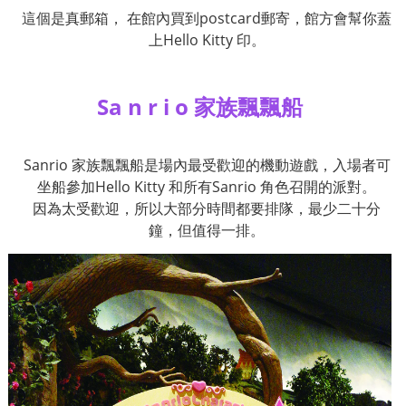
這個是真郵箱，
在館內買到
postcard
郵寄，館方會幫你蓋
上
Hello Kitty
印。
Sa n r i o
家族飄飄船
Sanrio
家族飄飄船是場內最受歡迎的機動遊戲，入場者可
坐船參加
Hello Kitty
和所有
Sanrio
角色召開的派對。
因為太受歡迎，所以大部分時間都要排隊，最少二十分
鐘，但值得一排。