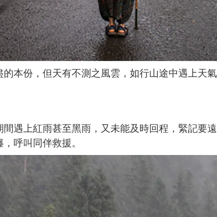
盡的本份，但天有不測之風雲，如行山途中遇上天氣
期間遇上紅雨甚至黑雨，又未能及時回程，緊記要遠
籐，呼叫同伴救援。