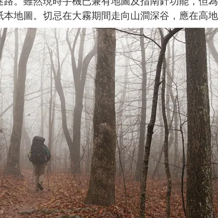
迷路。雖然現時手機已兼有地圖及指南針功能，但為
紙本地圖。切忌在大霧期間走向山澗深谷，應在高地