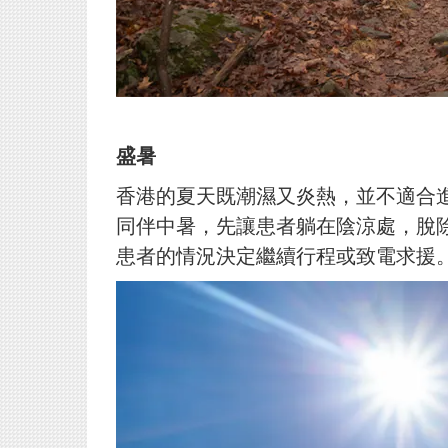
盛暑
香港的夏天既潮濕又炎熱，並不適合
同伴中暑，先讓患者躺在陰涼處，脫
患者的情況決定繼續行程或致電求援