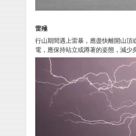
雷殛
行山期間遇上雷暴，應盡快離開山頂
電，應保持站立或蹲
著的姿態，減少