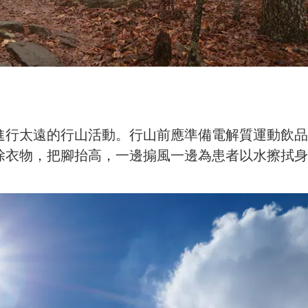
進行太遠的行山活動。行山前應準備電解質運動飲品
除衣物，把腳抬高，一邊搧風一邊為患者以水擦拭身
。