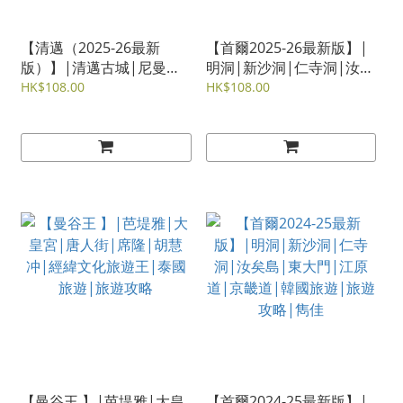
【清邁（2025-26最新
【首爾2025-26最新版】|
版）】|清邁古城|尼曼商
明洞|新沙洞|仁寺洞|汝矣
圈|素帖|杭東|媚南河畔|
島|東大門|江原道|京畿
HK$108.00
HK$108.00
媚林|清萊|南賓府|媚登
道|韓國旅遊|旅遊攻略|雋
佳
【曼谷王 】|芭堤雅|大皇
【首爾2024-25最新版】|