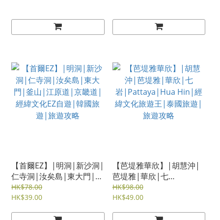
化旅遊王|韓國旅遊|旅遊
攻略
【首爾EZ】|明洞|新沙洞|
【芭堤雅華欣】|胡慧沖|
仁寺洞|汝矣島|東大門|釜
芭堤雅|華欣|七
山|江原道|京畿道|經緯文
岩|Pattaya|Hua Hin|經
HK$78.00
HK$98.00
化EZ自遊|韓國旅遊|旅遊
HK$39.00
緯文化旅遊王|泰國旅遊|
HK$49.00
攻略
旅遊攻略