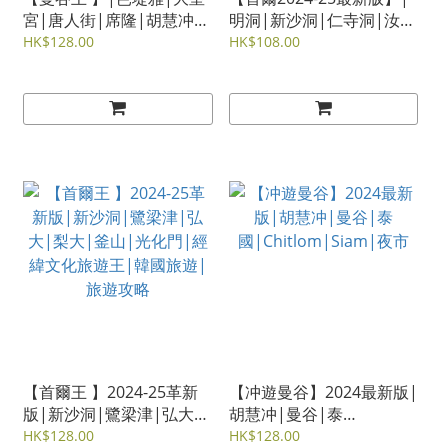
宮|唐人街|席隆|胡慧冲|
明洞|新沙洞|仁寺洞|汝矣
經緯文化旅遊王|泰國旅
島|東大門|江原道|京畿
HK$128.00
HK$108.00
遊|旅遊攻略
道|韓國旅遊|旅遊攻略|雋
佳
【首爾王 】2024-25革新
【冲遊曼谷】2024最新版|
版|新沙洞|鷺梁津|弘大|
胡慧冲|曼谷|泰
梨大|釜山|光化門|經緯文
國|Chitlom|Siam|夜市
HK$128.00
HK$128.00