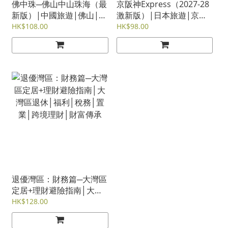
佛中珠─佛山中山珠海（最
京阪神Express（2027-28
新版）|中國旅遊|佛山|中
激新版）|日本旅遊|京都│
山|珠海|順德|禪城|橫琴
神戶│奈良│宇治│和歌山│
HK$108.00
HK$98.00
熊野
退優灣區：財務篇─大灣區
定居+理財避險指南│大灣
區退休│福利│稅務│置業│
HK$128.00
跨境理財│財富傳承