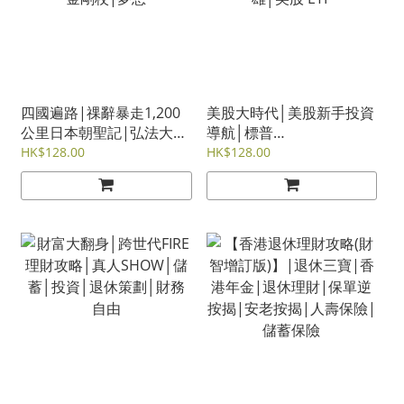
四國遍路|祼辭暴走1,200
美股大時代│美股新手投資
公里日本朝聖記|弘法大師
導航│標普
空海|八十八箇所|金剛杖|
500│VOO│QQQ│美股七
HK$128.00
HK$128.00
夢想
雄│美股 ETF