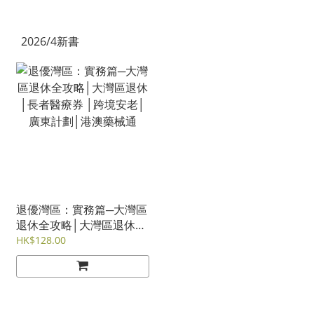
2026/4新書
退優灣區：實務篇─大灣區
退休全攻略│大灣區退休│
長者醫療券 │跨境安老│廣
HK$128.00
東計劃│港澳藥械通