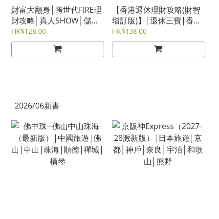
財富大翻身│跨世代FIRE理
【香港退休理財攻略(財智
財攻略│真人SHOW│儲蓄
增訂版)】|退休三寶|香港
│投資│退休策劃│財務自
年金|退休理財|保單逆按
HK$128.00
HK$138.00
由
揭|安老按揭|人壽保險|儲
蓄保險
2026/06新書