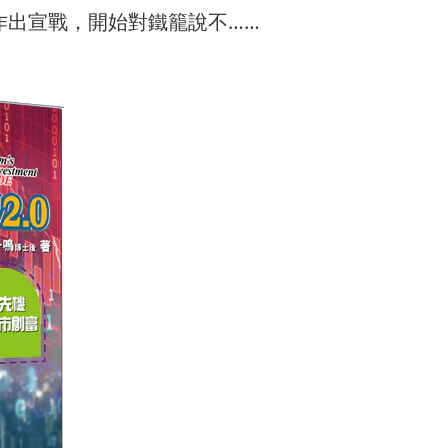
作出宣戰，開始對鐵籠說不……