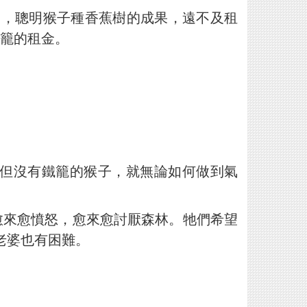
業，聰明猴子種香蕉樹的成果，遠不及租
籠的租金。
但沒有鐵籠的猴子，就無論如何做到氣
愈來愈憤怒，愈來愈討厭森林。牠們希望
老婆也有困難。