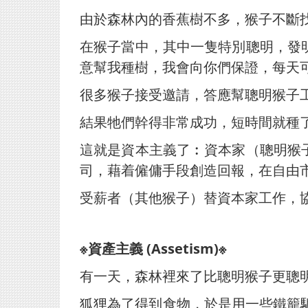
由於森林內的香蕉樹不多，猴子不斷
在猴子當中，其中一隻特別聰明，發
意幫我種樹，我會向你們保證，每天
很多猴子接受邀請，答應幫聰明猴子
結果牠們幹得非常成功，短時間就種
這就是資本主義了︰資本家（聰明猴
司，藉着僱傭手段創造回報，在自由
受薪者（其他猴子）替資本家工作，
※資產主義 (Assetism)※
有一天，森林裡來了比聰明猴子更聰
狐狸為了得到食物，於是用一些鐵籠