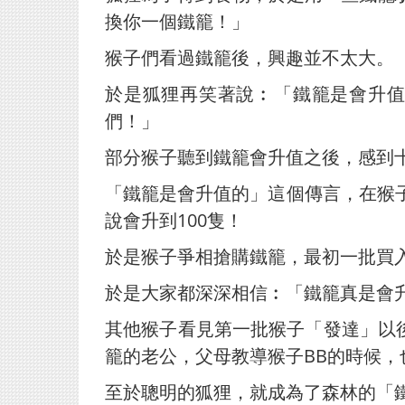
換你一個鐵籠！」
猴子們看過鐵籠後，興趣並不太大。
於是狐狸再笑著說︰「鐵籠是會升值
們！」
部分猴子聽到鐵籠會升值之後，感到
「鐵籠是會升值的」這個傳言，在猴子
說會升到100隻！
於是猴子爭相搶購鐵籠，最初一批買入
於是大家都深深相信︰「鐵籠真是會
其他猴子看見第一批猴子「發達」以
籠的老公，父母教導猴子BB的時候，
至於聰明的狐狸，就成為了森林的「