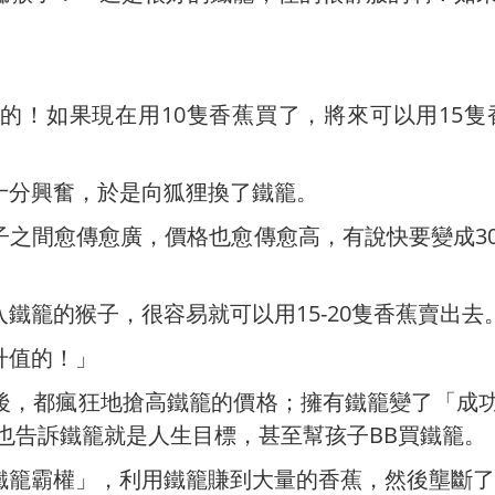
的！如果現在用10隻香蕉買了，將來可以用15隻
十分興奮，於是向狐狸換了鐵籠。
之間愈傳愈廣，價格也愈傳愈高，有說快要變成30
鐵籠的猴子，很容易就可以用15-20隻香蕉賣出去
升值的！」
後，都瘋狂地搶高鐵籠的價格；擁有鐵籠變了「成
也告訴鐵籠就是人生目標，甚至幫孩子BB買鐵籠。
鐵籠霸權」，利用鐵籠賺到大量的香蕉，然後壟斷了