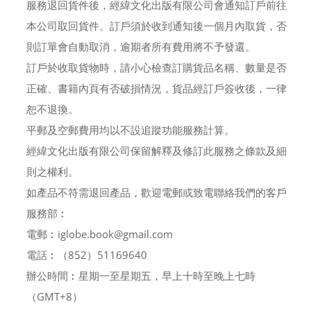
服務退回貨件後，經緯文化出版有限公司會通知訂戶前往
本公司取回貨件。訂戶須於收到通知後一個月內取貨，否
則訂單會自動取消，逾期者所有費用將不予發還。
訂戶於收取貨物時，請小心檢查訂購貨品名稱、數量是否
正確、書籍內頁有否破損情況，貨品經訂戶簽收後，一律
恕不退換。
平郵及空郵費用均以不設追蹤功能服務計算。
經緯文化出版有限公司保留解釋及修訂此服務之條款及細
則之權利。
如產品不符需退回產品，歡迎電郵或致電聯絡我們的客戶
服務部︰
電郵︰iglobe.book@gmail.com
電話︰（852）51169640
辦公時間︰星期一至星期五，早上十時至晚上七時
（GMT+8）