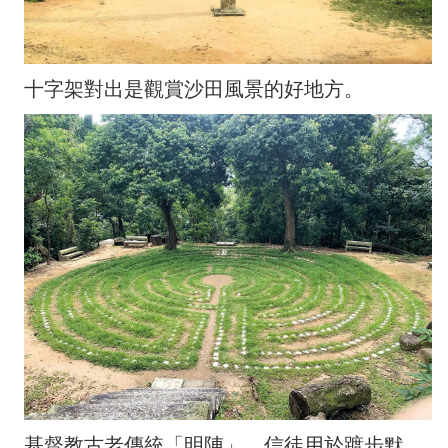
十字架對出是觀賞沙田風景的好地方。
基督教古老傳統「明陣」，信徒用於踱步默