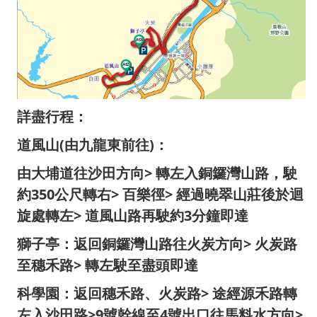
詳盡行程：
道風山(由九龍東前往)：
由大埔道往沙田方向> 轉左入銅鑼灣山路，駛
約350公尺轉右> 百樂徑> 經過曉翠山莊後於迴
旋處轉左> 道風山路再駛約3分鐘即達
獅子亭：返回銅鑼灣山路往火炭方向> 火炭路
至穗禾路> 轉左駛至盡頭即達
科學園：返回穗禾路、火炭路> 途經源禾路轉
左入沙田路>9號幹線至4號出口往馬料水方向>