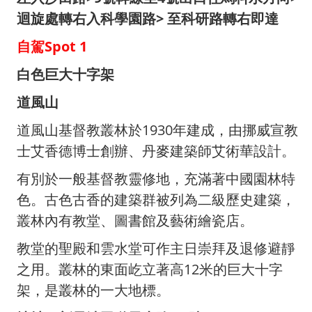
迴旋處轉右入科學園路> 至科研路轉右即達
自駕Spot 1
白色巨大十字架
道風山
道風山基督教叢林於1930年建成，由挪威宣教
士艾香德博士創辦、丹麥建築師艾術華設計。
有別於一般基督教靈修地，充滿著中國園林特
色。古色古香的建築群被列為二級歷史建築，
叢林內有教堂、圖書館及藝術繪瓷店。
教堂的聖殿和雲水堂可作主日崇拜及退修避靜
之用。叢林的東面屹立著高12米的巨大十字
架，是叢林的一大地標。