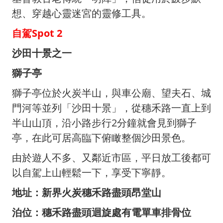
想、穿越心靈迷宮的靈修工具。
自駕Spot 2
沙田十景之
一
獅子亭
獅子亭位於火炭半山，與車公廟、望夫石、城
門河等並列「沙田十景」，從穗禾路一直上到
半山山頂，沿小路步行2分鐘就會見到獅子
亭，在此可居高臨下俯瞰整個沙田景色。
由於遊人不多、又鄰近市區，平日放工後都可
以自駕上山輕鬆一下，享受下寧靜。
地址：
新界火炭穗禾路盡頭昂堂山
泊位：
穗禾路盡頭迴旋處有電單車排骨位