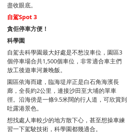
盡收眼底。
自駕Spot 3
貪佢停車方便！
科學園
自駕去科學園最大好處是不愁沒車位，園區3
個停車場合共1,500個車位，非常適合車主們
放工後遊車河兼晚飯。
園區依海而建，臨海堤岸正是白石角海濱長
廊，全長約2公里，連接沙田至大埔的單車
徑。沿海傍是一條9.5米闊的行人道，可欣賞到
吐露港景色。
想找處人車較少的地方散下心，甚至想操車練
習一下駕駛技術，科學園都幾適合。