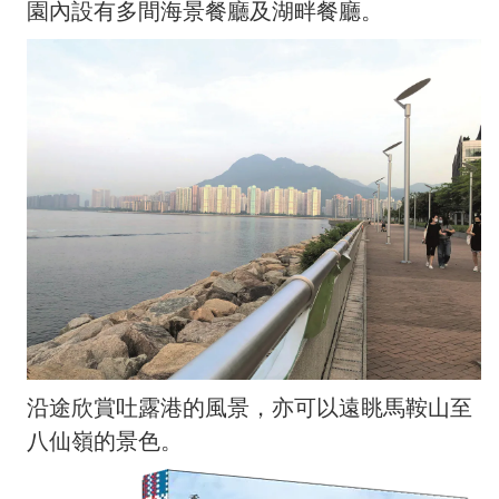
園內設有多間海景餐廳及湖畔餐廳。
沿途欣賞吐露港的風景，亦可以遠眺馬鞍山至
八仙嶺的景色。