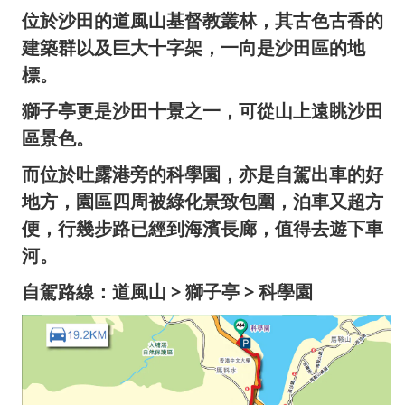
位於沙田的道風山基督教叢林，其古色古香的
建築群以及巨大十字架，一向是沙田區的地
標。
獅子亭更是沙田十景之一，可從山上遠眺沙田
區景色
。
而位於吐露港旁的科學園，亦是自駕出車的好
地方，園區四周被綠化景致包圍，泊車又超方
便，行幾步路已經到海濱長廊，值得去遊下車
河。
自駕路線：道風山 > 獅子亭 > 科學園