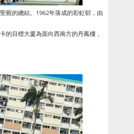
殿的總結。1962年落成的彩虹邨，由
卡的目標大廈為面向西南方的丹鳳樓，