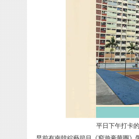
平日下午打卡
早前有南韓綜藝節目《窮遊豪華團》