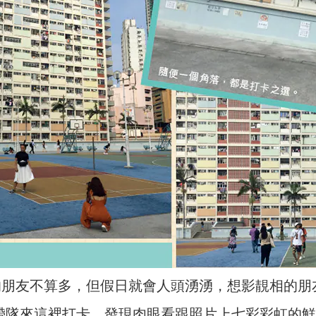
的朋友不算多，但假日就會人頭湧湧，想影靚相的朋
帶隊來這裡打卡，發現肉眼看跟照片上七彩彩虹的鮮