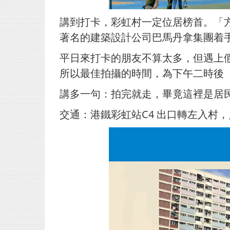
講到打卡，彩虹村一定位居榜首。「方
著名的建築設計公司巴馬丹拿集團着
平日來打卡的朋友不算太多，但遇上
所以最佳拍攝的時間，為下午二時後
講多一句：拍完就走，畢竟這裡是居
交通：港鐵彩虹站C4 出口轉左入村