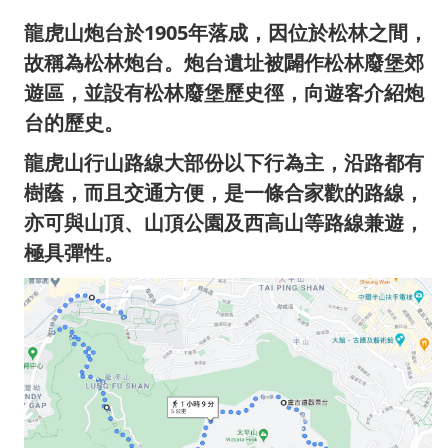
龍虎山炮台於1905年落成
，
因位於松林之間，
故稱為
松林炮台
。
炮台遺址被闢作松林廢堡郊
遊區，並設有松林廢堡歷史徑，向遊客介紹炮
台的歷史。
龍虎山行山路線大部份以下
行
為主，沿路都有
樹蔭
，
而且交通方便，是一條合家歡
的
路線，
亦可與山頂、山頂公園及西高山等路線兼遊，
極具彈性。