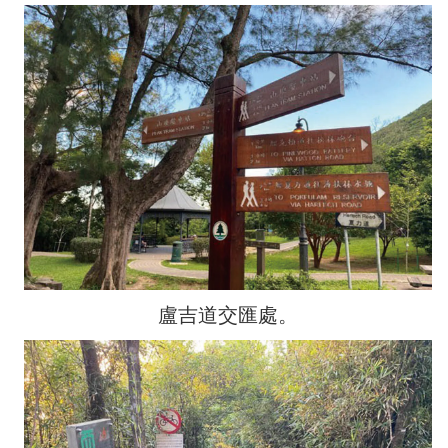
盧吉道交匯處。