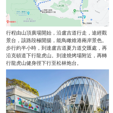
行程由山頂廣場開始，沿盧吉道行走，途經觀
景台，該路段極開揚，能鳥瞰維港兩岸景色。
步行約半小時，到達盧吉道夏力道交匯處，再
沿克頓道下行龍虎山。到達燒烤場附近，再轉
行龍虎山健身徑下行至松林炮台。