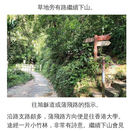
草地旁有路繼續下山。
往旭龢道或蒲飛路的指示。
沿路支路頗多，蒲飛路方向便是往香港大學。
途經一片小竹林，非常有詩意。繼續下山會見