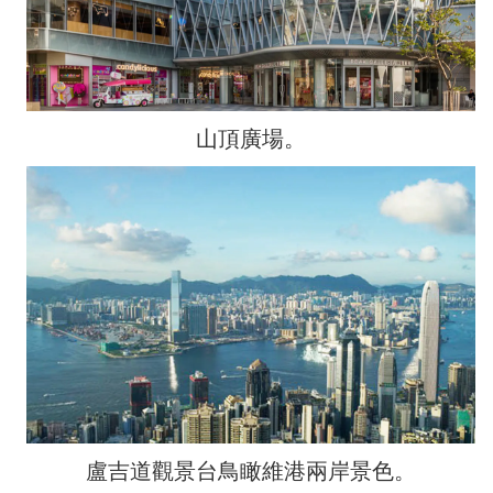
山頂廣場。
盧吉道觀景台鳥瞰維港兩岸景色。