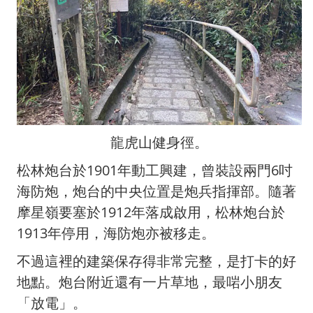
龍虎山健身徑。
松林炮台於1901年動工興建，曾裝設兩門6吋
海防炮，炮台的中央位置是炮兵指揮部。隨著
摩星嶺要塞於1912年落成啟用，松林炮台於
1913年停用，海防炮亦被移走。
不過這裡的建築保存得非常完整，是打卡的好
地點。炮台附近還有一片草地，最啱小朋友
「放電」。