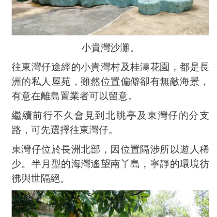
小貴灣沙灘。
往東灣仔途經的小貴灣村及桂濤花園，都是長
洲的私人屋苑，雖然位置偏僻卻有無敵海景，
有意在離島置業者可以留意。
繼續前行不久會見到北眺亭及東灣仔的分支
路，可先選擇往東灣仔。
東灣仔位於長洲北部，因位置隔涉所以遊人稀
少。半月型的海灣遙望南丫島，寧靜的環境彷
彿與世隔絕。