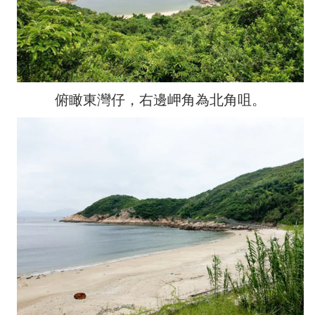
俯瞰東灣仔，右邊岬角為北角咀。