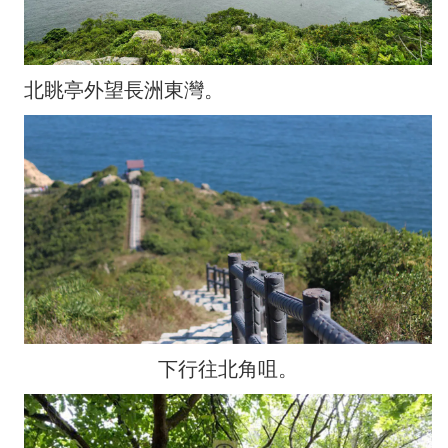
北眺亭外望長洲東灣。
下行往北角咀。