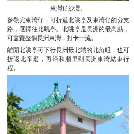
東灣仔沙灘。
參觀完東灣仔，可折返北眺亭及東灣仔的分支
路，選擇往北眺亭。北眺亭是長洲的最高點，
可盡覽整個長洲東灣，打卡一流。
離開北眺亭可下行長洲最北端的北角咀，也可
折返北帝廟，再沿和順里到長洲東灣結束行
程。