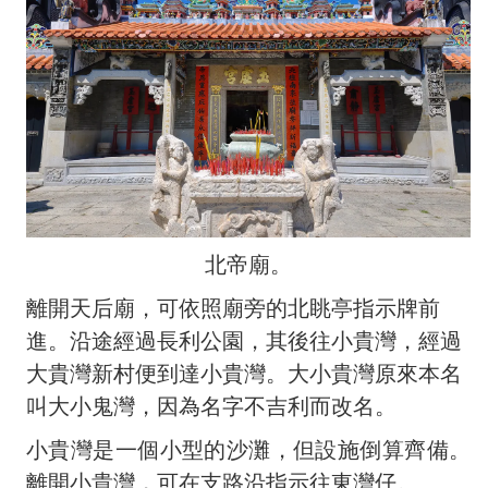
北帝廟。
離開天后廟，可依照廟旁的北眺亭指示牌前
進。沿途經過長利公園，其後往小貴灣，經過
大貴灣新村便到達小貴灣。大小貴灣原來本名
叫大小鬼灣，因為名字不吉利而改名。
小貴灣是一個小型的沙灘，但設施倒算齊備。
離開小貴灣，可在支路沿指示往東灣仔。