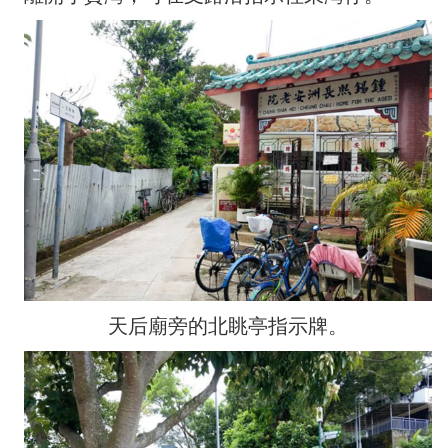
天后廟旁的北眺亭指示牌。