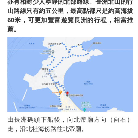
亦有相對少人寧靜的北部路線。長洲北山的行
山路線只有約五公里，最高點都只是約高海拔
60米，可更加豐富遊覽長洲的行程，相當推
薦。
由長洲碼頭下船後，向北帝廟方向（向右）
走，沿北社海傍路往北帝廟。