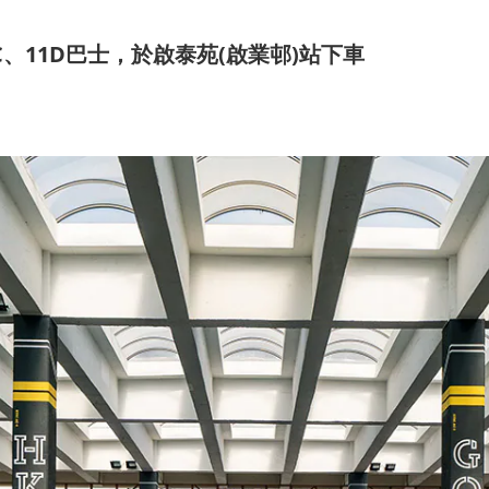
C、11D巴士，於啟泰苑(啟業邨)站下車