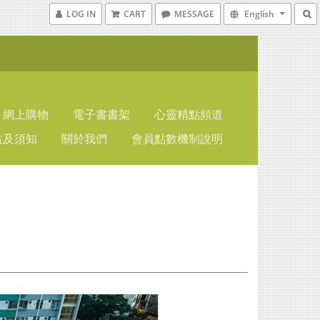
LOG IN
CART
MESSAGE
English
網上購物
電子書書架
心靈精點頻道
益及須知
關於我們
會員點數機制說明