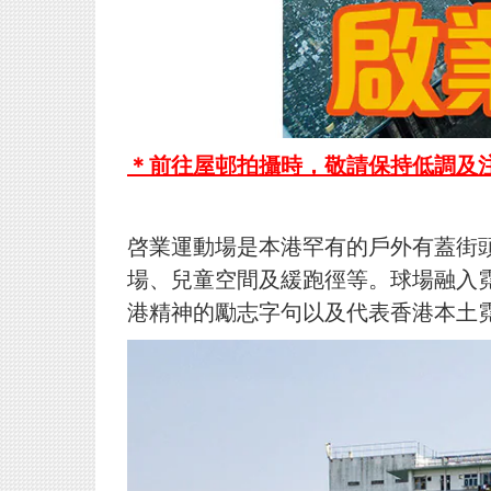
＊前往屋邨拍攝時，敬請保持低調及
啓業運動場是本港罕有的戶外有蓋街
場、兒童空間及緩跑徑等。球場融入霓
港精神的勵志字句以及代表香港本土