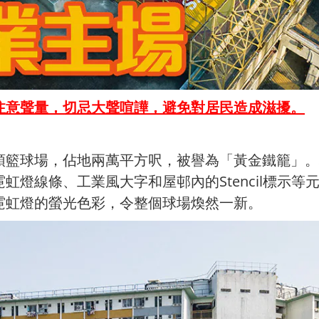
注意聲量，切忌大聲喧譁，避免對居民造成滋擾。
頭籃球場，佔地兩萬平方呎，被譽為「黃金鐵籠」。
虹燈線條、工業風大字和屋邨內的Stencil標示
霓虹燈的螢光色彩，令整個球場煥然一新。