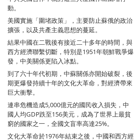
動。
美國實施「圍堵政策」，主要防止蘇俄的政治
擴張，以及共產主義思想的蔓延。
結果中國在二戰後有接近二十多年的時間，與
西方經濟聯繫切斷，特別是1951年朝鮮戰爭爆
發，中美關係更陷入冰點。
到了六十年代初期，中蘇關係亦開始破裂，後
期更爆發持續十年的文化大革命，對經濟帶來
巨大衝擊。
連串危機造成5,000億元的國民收入損失，中
國人均GDP跌至156美元，成為了世界上最貧
窮的國家之一，全國文盲率高達25%。
文化大革命於1976年結束之後，中國和西方經