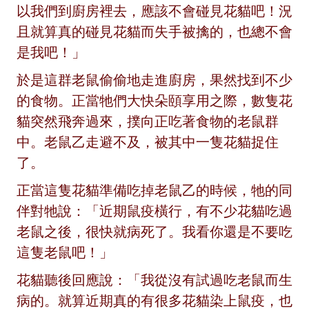
以我們到廚房裡去，應該不會碰見花貓吧！況
且就算真的碰見花貓而失手被擒的，也總不會
是我吧！」
於是這群老鼠偷偷地走進廚房，果然找到不少
的食物。正當牠們大快朵頤享用之際，數隻花
貓突然飛奔過來，撲向正吃著食物的老鼠群
中。老鼠乙走避不及，被其中一隻花貓捉住
了。
正當這隻花貓準備吃掉老鼠乙的時候，牠的同
伴對牠說：「近期鼠疫橫行，有不少花貓吃過
老鼠之後，很快就病死了。我看你還是不要吃
這隻老鼠吧！」
花貓聽後回應說：「我從沒有試過吃老鼠而生
病的。就算近期真的有很多花貓染上鼠疫，也