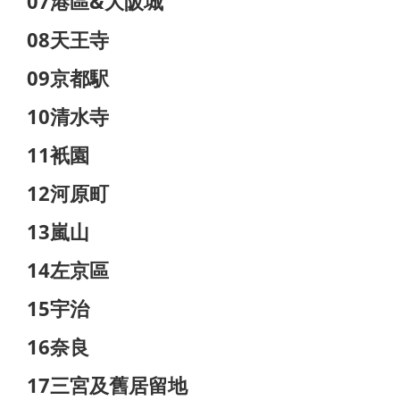
07港區&大阪城
08天王寺
09京都駅
10清水寺
11衹園
12河原町
13嵐山
14左京區
15宇治
16奈良
17三宮及舊居留地