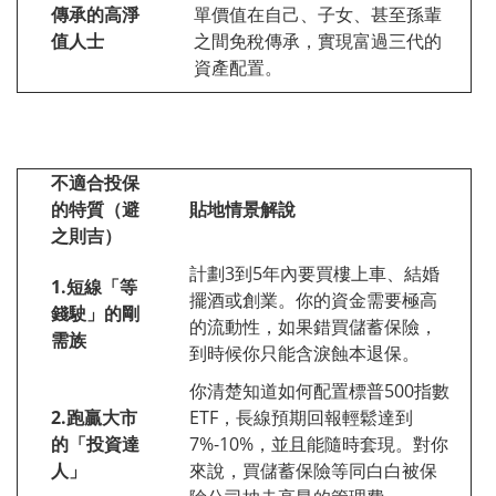
傳承的高淨
單價值在自己、子女、甚至孫輩
值人士
之間免稅傳承，實現富過三代的
資產配置。
不適合投保
的特質（避
貼地情景解說
之則吉）
計劃3到5年內要買樓上車、結婚
1.
短線「等
擺酒或創業。你的資金需要極高
錢駛」的剛
的流動性，如果錯買儲蓄保險，
需族
到時候你只能含淚蝕本退保。
你清楚知道如何配置標普500指數
2.
跑贏大市
ETF，長線預期回報輕鬆達到
的「投資達
7%-10%，並且能隨時套現。對你
人」
來說，買儲蓄保險等同白白被保