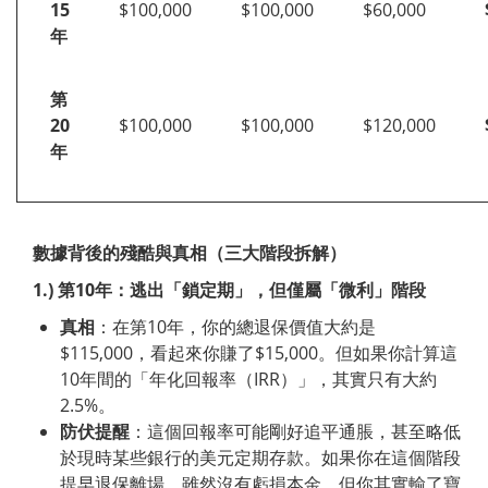
15
$100,000
$100,000
$60,000
年
第
20
$100,000
$100,000
$120,000
年
數據背後的殘酷與真相（三大階段拆解）
1.
)
第
10
年：逃出「鎖定期」，但僅屬「微利」階段
真相
：在第10年，你的總退保價值大約是
$115,000，看起來你賺了$15,000。但如果你計算這
10年間的「年化回報率（IRR）」，其實只有大約
2.5%。
防伏提醒
：這個回報率可能剛好追平通脹，甚至略低
於現時某些銀行的美元定期存款。如果你在這個階段
提早退保離場，雖然沒有虧損本金，但你其實輸了寶