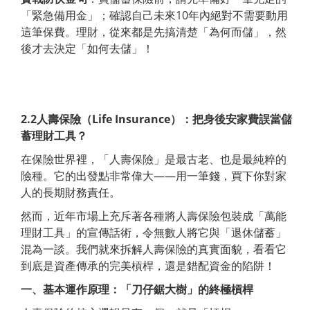
「緊急備用金」；確認自己未來10年內絕對不需要動用
這筆保費。理財，從來都是先搞清楚「為何而儲」，然
後才去決定「如何去儲」！
2.2
人壽保險
（Life Insurance
）：把身後安家費誤當儲
蓄理財工具？
在保險世界裡，「人壽保險」是最古老、也是最純粹的
險種。它的出發點非常偉大——用一筆錢，買下你對家
人的長期財務責任。
然而，近年市場上充斥著各種將人壽保險包裝成「萬能
理財工具」的宣傳話術，令無數人將它與「退休儲蓄」
混為一談。我們就來拆解人壽保險的真實面貌，看看它
到底是資產傳承的完美槓桿，還是錯配資金的陷阱！
一、基本運作原理：「刀仔鋸大樹」的終極槓桿