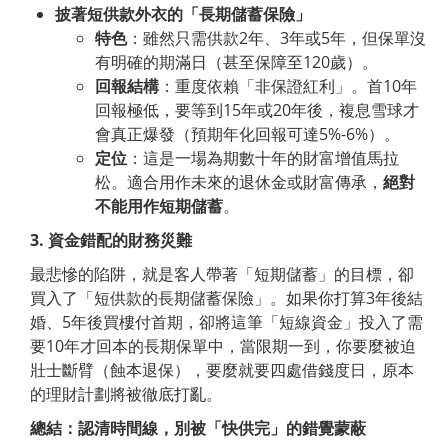
披著短供款外衣的「長期儲蓄保險」
特色
：雖然只需供款2年、3年或5年，但保單沒
有明確的期滿日（甚至保障至120歲）。
回報結構
：重度依賴「非保證紅利」。首10年
回報極低，要等到15年或20年後，複息雪球才
會真正爆發（預期年化回報可達5%-6%）。
定位
：這是一場為期數十年的財富增值馬拉
松。適合用作未來的退休金或財富傳承，
絕對
不能用作短期儲蓄
。
3.
資金錯配的財務災難
最悲慘的陷阱，就是客人帶著「短期儲蓄」的目標，卻
買入了「短供款的長期儲蓄保險」。如果你打算3年後結
婚、5年後買樓付首期，卻將這筆「短線資金」投入了需
要10年才回本的長期保單中，當限期一到，你要麼被迫
壯士斷臂（蝕本退保），要麼就要四處借錢度日，原本
的理財計劃將被徹底打亂。
總結：認清時間線，別被「快供完」的錯覺蒙蔽