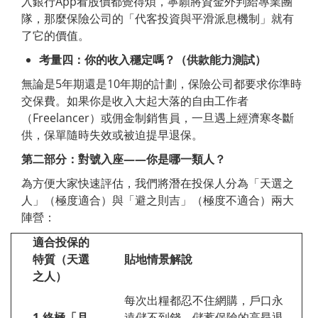
入銀行App看股價都覺得煩，寧願將資金外判給專業團
隊，那麼保險公司的「代客投資與平滑派息機制」就有
了它的價值。
考量四：你的收入穩定嗎？（供款能力測試）
無論是5年期還是10年期的計劃，保險公司都要求你準時
交保費。如果你是收入大起大落的自由工作者
（Freelancer）或佣金制銷售員，一旦遇上經濟寒冬斷
供，保單隨時失效或被迫提早退保。
第二部分：對號入座
——
你是哪一類人？
為方便大家快速評估，我們將潛在投保人分為「天選之
人」（極度適合）與「避之則吉」（極度不適合）兩大
陣營：
適合投保的
特質（天選
貼地情景解說
之人）
每次出糧都忍不住網購，戶口永
1.
終極「月
遠儲不到錢。儲蓄保險的高昂退