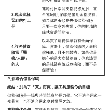
險公司抽走高昂的管理費。
連應付日常開支都捉襟見肘，甚
3.
現金流極
至連6個月的緊急備用金都沒有。
緊絀的打工
如果你硬著頭皮去供儲蓄保險，
仔
只要一次意外失業，你的財務防
線就會瞬間崩潰。
以為買了這份保單就有全面保
4.
誤將儲蓄
障。實際上，儲蓄保險的人壽賠
險當「醫
償極低，且不包醫療。如果你最
療
/
人壽」
擔心的是大病醫藥費，你應該買
的人
的是純醫療險或危疾險，而不是
儲蓄險！
P_
你適合儲蓄保嗎
總結：別為了「買」而買，讓工具服務你的目標
儲蓄保險是一場與時間競賽的長力學。它不適合用來一
夜暴富，也不適合用來應付燃眉之急。
實戰防伏金句
：買儲蓄保險前，請先準備好一筆充足的