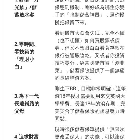
光族」
/
儲
保懲罰機制，剛好成為綁住你雙
蓄放水客
手的「強制儲蓄神器」，逼你慢
慢把錢留下來。
看到股市大跌會失眠，完全不懂
（也不想懂）如何買股票或債
2.
零時間、
券，但又不想眼白白看著存款在
零技術的
銀行被通脹陰乾。又或者你投資
「理財小
技巧零分，經常睇錯市被「割韭
白」
菜」，儲蓄保險提供了一個無痛
的長線增值方案。
剛生下BB，目標非常明確：這筆
3.
為下一代
錢18年後才需要動用來交英國大
長遠鋪路的
學學費。長達18年的滾存期，完
父母
美契合了儲蓄保險的複息發力時
間點。
現時很多儲蓄保單提供「無限次
4.
追求財富
更改受保人」的功能，可以讓保