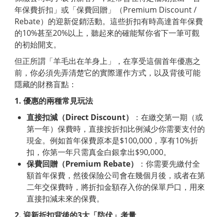
年保費折扣」或「保費回贈」（Premium Discount /
Rebate）的迎新促銷活動。這些折扣有時高達首年保費
的10%甚至20%以上，聽起來的確能幫你省下一筆可觀
的初始開支。
但正所謂「羊毛出在羊身上」，在享受這個首年優惠之
前，你必須先弄清楚它的實際運作方式，以及背後可能
隱藏的財務盲點：
1.
優惠的兩種常見玩法
直接扣減（
Direct
Discount
）
：在繳交第一期（或
第一年）保費時，直接按折扣比例減少你需要支付的
現金。例如首年保費原本是$100,000，享有10%折
扣，你第一年只需真金白銀拿出$90,000。
保費回贈（
Premium
Rebate
）
：你需要先繳付全
額首年保費，然後保險公司會在幾個月後，或者在第
二年交保費時，將折扣金額存入你的保單戶口，用來
直接扣減未來的保費。
2.
迎新折扣背後的
3
大「防伏」考量