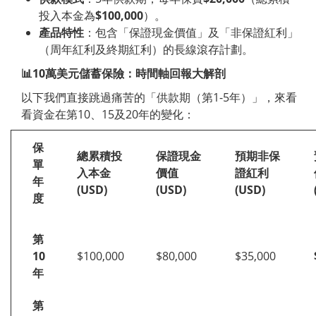
投入本金為
$100,000
）。
產品特性
：包含「保證現金價值」及「非保證紅利」
（周年紅利及終期紅利）的長線滾存計劃。
📊
10
萬美元儲蓄保險：時間軸回報大解剖
以下我們直接跳過痛苦的「供款期（第1-5年）」，來看
看資金在第10、15及20年的變化：
保
總累積投
保證現金
預期非保
單
入本金
價值
證紅利
年
(USD)
(USD)
(USD)
度
第
10
$100,000
$80,000
$35,000
年
第