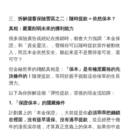
三、
拆解儲蓄保險雷區之二：隨時提款 = 依然保本？
真相：嚴重削弱未來的獲利能力
很多保險廣告或經紀在推銷時，都會大力強調「本金保
證」和「資金靈活」，聲稱你可以隨時提款當作被動收
入，而且本金依然安全。聽起來是不是覺得進可攻、退
可守？
但金融世界的殘酷真相是：
「保本」是有極度嚴格的先
決條件的！
隨便提款，等同於親手扼殺這份保單的生長
潛力。
以下為你拆解這個「彈性提款」背後的現金流陷阱：
1.
「保證保本」的隱藏條件
計劃書上的「本金保證」，大前提是你
必須乖乖把錢鎖
在裡面，沒有提早退保、沒有過早提款
，並且經歷十幾
年的漫長滾存後，才算真正意義上的保本。如果你中途