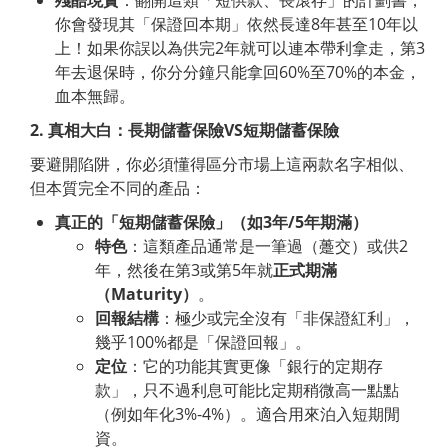
殘酷現實
：翻開這類「短供款、長滾存」的計劃書，
你會發現其「保證回本期」依然長達8年甚至10年以
上！如果你誤以為供完2年就可以連本帶利拿走，第3
年去退保時，你分分鐘只能拿回60%至70%的本金，
血本無歸。
2.
真相大白：長期儲蓄保險
VS
短期儲蓄保險
要避開陷阱，你必須懂得區分市場上這兩款名字相似、
但本質完全不同的產品：
真正的「短期儲蓄保險」（如
3
年
/5
年期滿）
特色
：這類產品通常是一筆過（躉交）或供2
年，然後在第3或第5年就
正式期滿
（
Maturity
）
。
回報結構
：極少或完全沒有「非保證紅利」，
幾乎100%都是「保證回報」。
定位
：它的功能其實更像「銀行的定期存
款」，只不過利息可能比定期稍微高一點點
（例如年化3%-4%）。適合用來泊入短期閒
資。