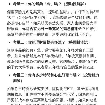
考量一：你的錢夠「冷」嗎？（流動性測試）
儲蓄保險是名副其實的「流動性監獄」。在保單的首8至
10年（即保證回本期內），這筆錢是完全被鎖死的。你
必須撫心自問：如果明天突然失業、家人生病需要大筆
醫療費，你是否有
另外一筆充足的緊急備用金
？如果供
保險的錢是你唯一的儲蓄，這場遊戲你絕對玩不起。
考量二：你的理財目標有多遠？（時間軸測試）
這款產品的複息引擎，通常要在第15年後才會真正爆
發。如果你儲錢是為了3年後結婚、5年後買樓付首期，
儲蓄保險會成為你的財務災難。它的舞台，屬於15年後
的子女大學學費，或者是20年後你自己的退休養老金。
考量三：你有多少時間和心血盯著市場？（投資精力
測試）
如果你平時喜歡研究美股、懂得挑選ETF，甚至懂得運用
期權收息，那你根本不需要保險公司代勞，因為你可以
用更低成本創造更高流動性的回報。相反，如果你連登