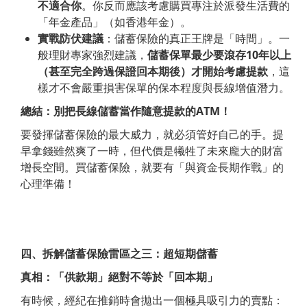
不適合你
。你反而應該考慮購買專注於派發生活費的
「年金產品」（如香港年金）。
實戰防伏建議
：儲蓄保險的真正王牌是「時間」。一
般理財專家強烈建議，
儲蓄保單最少要滾存
10
年以上
（甚至完全跨過保證回本期後）才開始考慮提款
，這
樣才不會嚴重損害保單的保本程度與長線增值潛力。
總結：別把長線儲蓄當作隨意提款的
ATM
！
要發揮儲蓄保險的最大威力，就必須管好自己的手。提
早拿錢雖然爽了一時，但代價是犧牲了未來龐大的財富
增長空間。買儲蓄保險，就要有「與資金長期作戰」的
心理準備！
四、拆解儲蓄保險雷區之三：超短期儲蓄
真相：「供款期」絕對不等於「回本期」
有時候，經紀在推銷時會拋出一個極具吸引力的賣點：