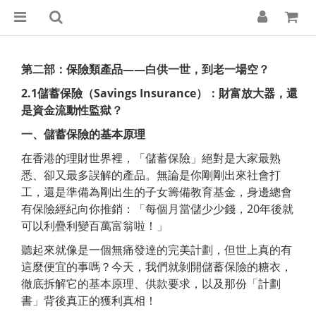
第二部：保險類產品
——
白供一世，到老一場空？
2.1
儲蓄保險（Savings Insurance
）：財富放大器，還
是資金流動性監獄？
一、儲蓄保險的基本原理
在香港的理財世界裡，「儲蓄保險」絕對是大家最熟
悉、卻又最多誤解的產品。無論是你剛剛出來社會打
工，還是準備為剛出生的子女籌備教育基金，身邊總會
有保險經紀向你推銷：「每個月當儲少少錢，20年後就
可以利疊利變百萬富翁啦！」
聽起來就像是一個無痛發達的完美計劃，但世上真的有
這麼便宜的事嗎？今天，我們就剝開儲蓄保險的糖衣，
徹底拆解它的基本原理、供款要求，以及那份「計劃
書」背後真正的獲利真相！