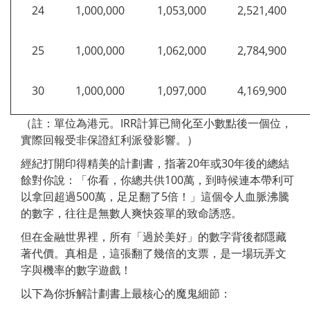
24
1,000,000
1,053,000
2,521,400
25
1,000,000
1,062,000
2,784,900
30
1,000,000
1,097,000
4,169,900
（註：單位為港元。IRR計算已簡化至小數點後一個位，
實際回報受非保證紅利派發影響。）
經紀打開印得精美的計劃書，指著20年或30年後的總結
餘對你說：「你看，你總共供100萬，到時候連本帶利可
以拿回超過500萬，足足翻了5倍！」這個令人血脈沸騰
的數字，往往是無數人爽快簽單的致命誘惑。
但在金融世界裡，所有「過於美好」的數字背後都隱藏
著代價。真相是，這張翻了幾倍的支票，是一場玩弄文
字與機率的數字遊戲！
以下為你拆解計劃書上最核心的魔鬼細節：