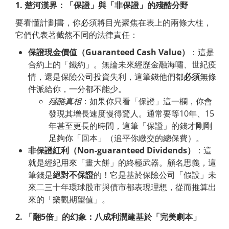
1.
楚河漢界：「保證」與「非保證」的殘酷分野
要看懂計劃書，你必須將目光聚焦在表上的兩條大柱，
它們代表著截然不同的法律責任：
保證現金價值（
Guaranteed
Cash
Value
）
：這是
合約上的「鐵約」。無論未來經歷金融海嘯、世紀疫
情，還是保險公司投資失利，這筆錢他們都
必須
無條
件派給你，一分都不能少。
殘酷真相
：如果你只看「保證」這一欄，你會
發現其增長速度慢得驚人。通常要等10年、15
年甚至更長的時間，這筆「保證」的錢才剛剛
足夠你「回本」（追平你繳交的總保費）。
非保證紅利（
Non-guaranteed
Dividends
）
：這
就是經紀用來「畫大餅」的終極武器。顧名思義，這
筆錢是
絕對不保證
的！它是基於保險公司「假設」未
來二三十年環球股市與債市都表現理想，從而推算出
來的「樂觀期望值」。
2.
「翻
5
倍」的幻象：八成利潤建基於「完美劇本」