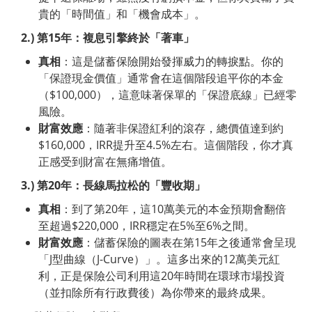
貴的「時間值」和「機會成本」。
2.
)
第
15
年：複息引擎終於「著車」
真相
：這是儲蓄保險開始發揮威力的轉捩點。你的
「保證現金價值」通常會在這個階段追平你的本金
（$100,000），這意味著保單的「保證底線」已經零
風險。
財富效應
：隨著非保證紅利的滾存，總價值達到約
$160,000，IRR提升至4.5%左右。這個階段，你才真
正感受到財富在無痛增值。
3.
)
第
20
年：長線馬拉松的「豐收期」
真相
：到了第20年，這10萬美元的本金預期會翻倍
至超過$220,000，IRR穩定在5%至6%之間。
財富效應
：儲蓄保險的圖表在第15年之後通常會呈現
「J型曲線（J-Curve）」。這多出來的12萬美元紅
利，正是保險公司利用這20年時間在環球市場投資
（並扣除所有行政費後）為你帶來的最終成果。