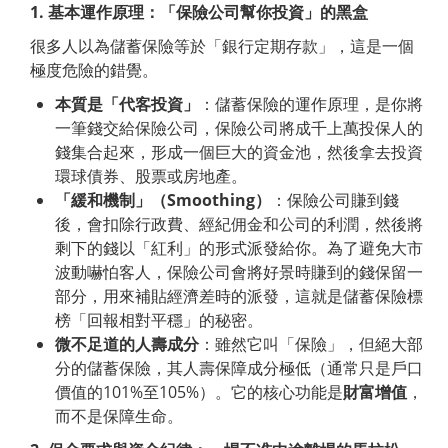
1.
基本運作原理：「保險公司幫你投資」的黑盒
很多人以為儲蓄保險等於「銀行定期存款」，這是一個
極度危險的錯覺。
本質是「代客投資」
：儲蓄保險的運作原理，是你將
一筆錢交給保險公司，保險公司將成千上萬投保人的
錢集合起來，形成一個巨大的資金池，然後拿去投資
環球債券、股票或房地產。
「緩和機制」（
Smoothing
）
：保險公司賺到錢
後，會扣除行政費、經紀佣金和公司的利潤，然後將
剩下的錢以「紅利」的形式派發給你。為了避免大市
波動嚇怕客人，保險公司會將好景時賺到的錢保留一
部分，用來補貼經濟差時的派發，這就是儲蓄保險標
榜「回報相對平穩」的秘密。
微不足道的人壽成分
：雖然它叫「保險」，但絕大部
分的儲蓄保險，其人壽保障成分極低（通常只是戶口
價值的101%至105%）。它的核心功能是
財富增值
，
而不是保障生命。