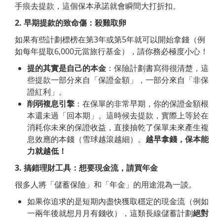
手痕去提款，這個保本承諾就會瞬間大打折扣。
2.
早期提款的致命傷：殺雞取卵
如果有些計劃標榜在第3年或第5年就可以開始拿錢（例
如每年提取6,000元當旅行基金），請你務必極度小心！
提的其實是自己的本金
：保險計劃書寫得很清楚，這
些提款一部分來自「保證金額」，一部分來自「非保
證紅利」。
削弱複息引擎
：在保單的非常早期，你的保證金額根
本還未過「回本期」。這時候去提款，實際上等於在
消耗你未來的保證收益，直接抽乾了保單未來產生複
息效應的本錢（雪球越滾越細）。
越早拿錢，保本能
力就越低！
3.
搞錯理財工具：想要現金流，請買年金
很多人將「儲蓄保險」和「年金」的用途混為一談。
如果你追求的是短期內盡快獲取穩定的現金流（例如
一兩年後就想月月有錢收），這類長線儲蓄計劃
絕對