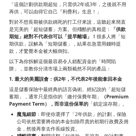
「這個計劃供款期超短，只需供2年或3年，之後就不用
再供，可以由得它自己『利疊利』生息！」
對於不想長期被供款綁死的打工仔來說，這聽起來簡直
是完美的「超短儲蓄」方案。但殘酷的真相是：
「供款
期短」絕對不代表你可以「提早離場」！
很多人將「短
期供款」誤解為「短期儲蓄」，結果在急需用錢時提
款，才驚覺本金被大幅倒扣。
以下為你拆解這個最容易令人錯配資金的「時間陷
阱」，並教你分清市場上兩類截然不同的產品：
1.
最大的美麗誤會：供
2
年，不代表
2
年後能拿回本金
這是儲蓄保險中最經典的語言偽術。經紀說的「超短儲
蓄期」，通常只是指你的「繳付保費年期」
（
Premium
Payment
Term
），而非這份保單的
「鎖定滾存期」。
魔鬼細節
：即使你選擇了「2年供款」的計劃，保險
公司依然需要將你的本金扣除昂貴的初期行政費及佣
金，然後再拿去作長線投資。