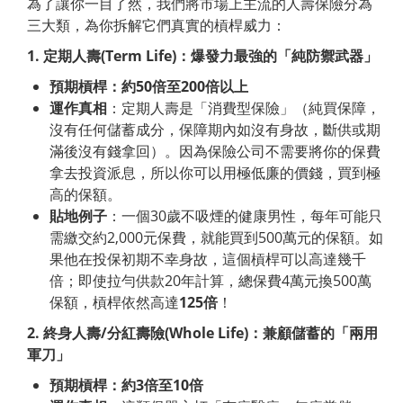
為了讓你一目了然，我們將市場上主流的人壽保險分為
三大類，為你拆解它們真實的槓桿威力：
1.
定期人壽
(Term
Life)
：爆發力最強的「純防禦武器」
預期槓桿：約
50
倍至
200
倍以上
運作真相
：定期人壽是「消費型保險」（純買保障，
沒有任何儲蓄成分，保障期內如沒有身故，斷供或期
滿後沒有錢拿回）。因為保險公司不需要將你的保費
拿去投資派息，所以你可以用極低廉的價錢，買到極
高的保額。
貼地例子
：一個30歲不吸煙的健康男性，每年可能只
需繳交約2,000元保費，就能買到500萬元的保額。如
果他在投保初期不幸身故，這個槓桿可以高達幾千
倍；即使拉勻供款20年計算，總保費4萬元換500萬
保額，槓桿依然高達
125
倍
！
2.
終身人壽
/
分紅壽險
(Whole
Life)
：兼顧儲蓄的「兩用
軍刀」
預期槓桿：約
3
倍至
10
倍