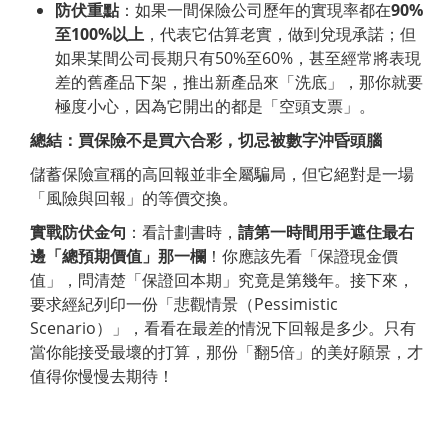
防伏重點
：如果一間保險公司歷年的實現率都在
90%
至
100%
以上
，代表它估算老實，做到兌現承諾；但
如果某間公司長期只有50%至60%，甚至經常將表現
差的舊產品下架，推出新產品來「洗底」，那你就要
極度小心，因為它開出的都是「空頭支票」。
總結：買保險不是買六合彩，切忌被數字沖昏頭腦
儲蓄保險宣稱的高回報並非全屬騙局，但它絕對是一場
「風險與回報」的等價交換。
實戰防伏金句
：看計劃書時，
請第一時間用手遮住最右
邊「總預期價值」那一欄
！你應該先看「保證現金價
值」，問清楚「保證回本期」究竟是第幾年。接下來，
要求經紀列印一份「悲觀情景（Pessimistic
Scenario）」，看看在最差的情況下回報是多少。只有
當你能接受最壞的打算，那份「翻5倍」的美好願景，才
值得你慢慢去期待！