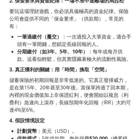
2.
保金要求與資金紀律：一場不准中途離場的馬拉松
要玩這場理財遊戲，你必須具備極高的資金紀律。保險
公司會提供不同的「保金要求」（供款期），常見的
有：
一筆過繳付（躉交）
：一次過投入大筆資金，適合手
頭有一筆閒錢，想鎖定長線回報的人。
分期繳付（如
3
年、
5
年、
10
年）
：每年或每月供
款。這看似輕鬆，但其實隱藏著極大的流動性風險。
3.
真正獲利的關鍵：用「時間」換取「空間」
儲蓄保險的初期回報是非常低迷的。它真正發揮威力，
是在第15年、20年甚至30年後。當保單跨過了回本期，
內裡的現金價值加上非保證紅利，便會開始以複息（利
疊利）急速向上滾存，長線預期年化回報（IRR）大約可
達4%至6%。
4.
假設情境設定
計劃貨幣
：美元（USD）。
供款模式
：5年供款期，每年保費
$20,000
（總累積