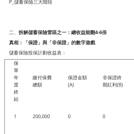
P_儲蓄保險三大階段
二、
拆解儲蓄保險雷區之一：總收益能翻4-6倍
真相：「保證」與「非保證」的數字遊戲
儲蓄保險投保計劃收益表：
保
單
年
繳付保費
保證金額
非保證終
度
總額
(A)
期紅利(B)
終
結
1
200,000
0
0