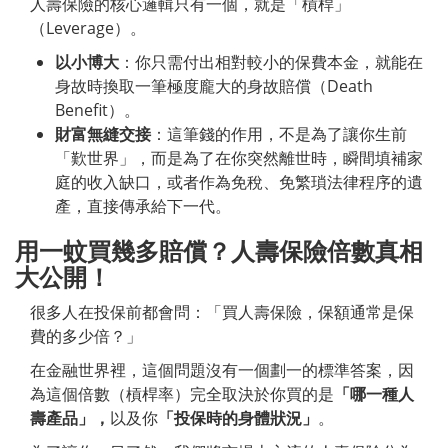
人壽保險的核心邏輯只有一個，就是「槓桿」
（Leverage）。
以小博大
：你只需付出相對較小的保費本金，就能在
身故時換取一筆極度龐大的身故賠償（Death
Benefit）。
財富無縫交接
：這筆錢的作用，不是為了讓你生前
「歎世界」，而是為了在你突然離世時，瞬間填補家
庭的收入缺口，或者作為免稅、免繁瑣法律程序的遺
產，直接傳承給下一代。
用一蚊買幾多賠償？人壽保險倍數真相
大公開！
很多人在投保前都會問：「買人壽保險，保額通常是保
費的多少倍？」
在金融世界裡，這個問題沒有一個劃一的標準答案，因
為這個倍數（槓桿率）完全取決於你買的是
「哪一種人
壽產品」，
以及你
「投保時的身體狀況」
。