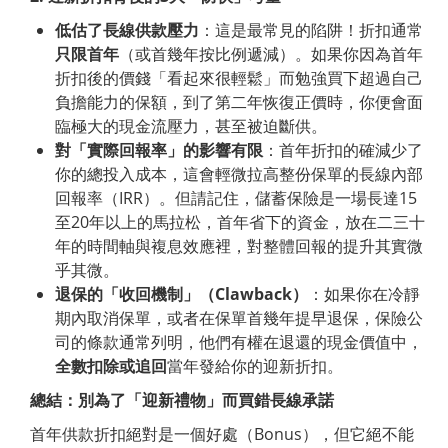
低估了長線供款壓力
：這是最常見的陷阱！折扣通常
只限首年
（或首幾年按比例遞減）。如果你因為首年
折扣後的價錢「看起來很輕鬆」而勉強買下超過自己
負擔能力的保額，到了第二年恢復正價時，你便會面
臨極大的現金流壓力，甚至被迫斷供。
對「實際回報率」的影響有限
：首年折扣的確減少了
你的總投入成本，這會輕微拉高整份保單的長線內部
回報率（IRR）。但請記住，儲蓄保險是一場長達15
至20年以上的馬拉松，首年省下的資金，放在二三十
年的時間軸與複息效應裡，對整體回報的提升其實微
乎其微。
退保的「收回機制」（
Clawback
）
：如果你在冷靜
期內取消保單，或者在保單首幾年提早退保，保險公
司的條款通常列明，他們有權在退還的現金價值中，
全數扣除或追回
當年發給你的迎新折扣。
總結：別為了「迎新禮物」而買錯長線承諾
首年供款折扣絕對是一個好處（Bonus），但它絕不能