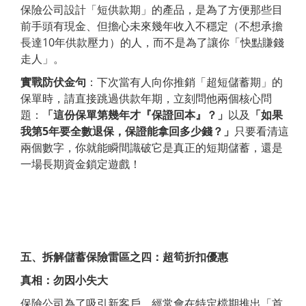
保險公司設計「短供款期」的產品，是為了方便那些目
前手頭有現金、但擔心未來幾年收入不穩定（不想承擔
長達10年供款壓力）的人，而不是為了讓你「快點賺錢
走人」。
實戰防伏金句
：下次當有人向你推銷「超短儲蓄期」的
保單時，請直接跳過供款年期，立刻問他兩個核心問
題：
「這份保單第幾年才『保證回本』？」
以及
「如果
我第
5
年要全數退保，保證能拿回多少錢？」
只要看清這
兩個數字，你就能瞬間識破它是真正的短期儲蓄，還是
一場長期資金鎖定遊戲！
五、拆解儲蓄保險雷區之四：超筍折扣優惠
真相：勿因小失大
保險公司為了吸引新客戶，經常會在特定檔期推出「首