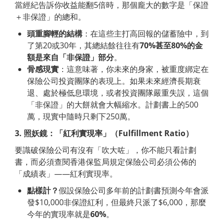
當經紀告訴你收益能翻5倍時，那個龐大的數字是「保證
＋非保證」的總和。
頭重腳輕的結構
：在這些主打高回報的儲蓄險中，到
了第20或30年，其總結餘往往有
70%
甚至
80%
的金
額是來自「非保證」部分
。
骨感現實
：這意味著，你未來的身家，被重度綁定在
保險公司投資團隊的表現上。如果未來經濟長期衰
退、處於極低息環境，或者投資團隊嚴重失誤，這個
「非保證」的大餅就會大幅縮水。計劃書上的500
萬，現實中隨時只剩下250萬。
3.
照妖鏡：「紅利實現率」（
Fulfillment
Ratio
）
要識破保險公司有沒有「吹大咗」，你不能只看計劃
書，而必須查閱香港保監局規定保險公司必須公佈的
「成績表」——紅利實現率。
點樣計？
假設保險公司多年前的計劃書預測今年會派
發$10,000非保證紅利，但最終只派了$6,000，那麼
今年的實現率就是
60%
。