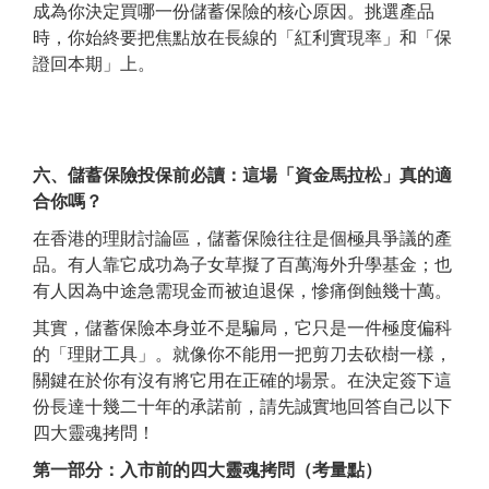
成為你決定買哪一份儲蓄保險的核心原因。挑選產品
時，你始終要把焦點放在長線的「紅利實現率」和「保
證回本期」上。
六、儲蓄保險投保前必讀：這場「資金馬拉松」真的適
合你嗎？
在香港的理財討論區，儲蓄保險往往是個極具爭議的產
品。有人靠它成功為子女草擬了百萬海外升學基金；也
有人因為中途急需現金而被迫退保，慘痛倒蝕幾十萬。
其實，儲蓄保險本身並不是騙局，它只是一件極度偏科
的「理財工具」。就像你不能用一把剪刀去砍樹一樣，
關鍵在於你有沒有將它用在正確的場景。在決定簽下這
份長達十幾二十年的承諾前，請先誠實地回答自己以下
四大靈魂拷問！
第一部分：入市前的四大靈魂拷問（考量點）