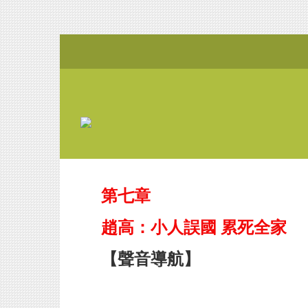
第七章
趙高：小人誤國 累死全家
【聲音導航】