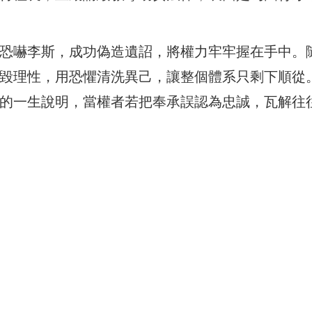
恐嚇李斯，成功偽造遺詔，將權力牢牢握在手中。
毀理性，用恐懼清洗異己，讓整個體系只剩下順從
的一生說明，當權者若把奉承誤認為忠誠，瓦解往