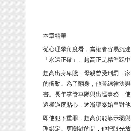
本章精華
從心理學角度看，當權者容易沉迷
「永遠正確」。趙高正是精準踩中
趙高出身卑賤，母親曾受刑罰，家
的衝動。為了翻身，他苦練律法與
書。長年掌管車隊與出巡事務，使
這種過度貼心，逐漸讓秦始皇對他
即使犯下重罪，趙高仍能靠示弱與
理綁定。更關鍵的是，他把眼光放