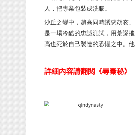
人，把專業包裝成洗腦。
沙丘之變中，趙高同時誘惑胡亥、
是一場冷酷的忠誠測試，用荒謬摧
高也死於自己製造的恐懼之中。他
詳細內容請翻閱《尋秦秘》