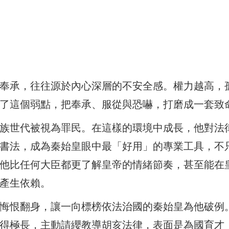
奉承，往往源於內心深層的不安全感。權力越高，
了這個弱點，把奉承、服從與恐嚇，打磨成一套致
族世代被視為罪民。在這樣的環境中成長，他對法
書法，成為秦始皇眼中最「好用」的專業工具，不
他比任何大臣都更了解皇帝的情緒節奏，甚至能在
產生依賴。
悔恨翻身，讓一向標榜依法治國的秦始皇為他破例
得極長，主動請纓教導胡亥法律，表面是為國育才