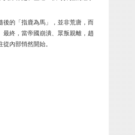
隨後的「指鹿為馬」，並非荒唐，而
。最終，當帝國崩潰、眾叛親離，趙
往從內部悄然開始。