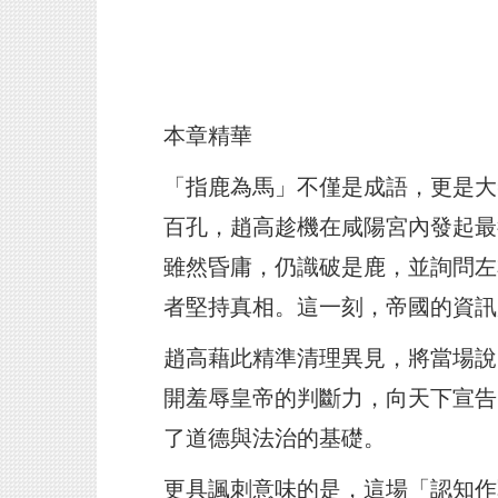
本章精華
「指鹿為馬」不僅是成語，更是大
百孔，趙高趁機在咸陽宮內發起最
雖然昏庸，仍識破是鹿，並詢問左
者堅持真相。這一刻，帝國的資訊
趙高藉此精準清理異見，將當場說
開羞辱皇帝的判斷力，向天下宣告
了道德與法治的基礎。
更具諷刺意味的是，這場「認知作