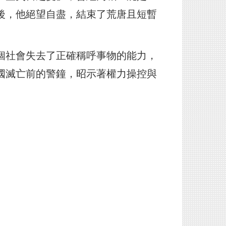
後，他絕望自盡，結束了荒唐且短暫
個社會失去了正確稱呼事物的能力，
國滅亡前的警鐘，昭示著權力操控與