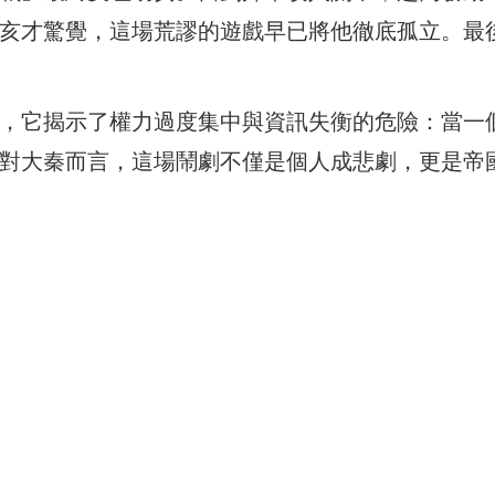
亥才驚覺，這場荒謬的遊戲早已將他徹底孤立。最
，它揭示了權力過度集中與資訊失衡的危險：當一
對大秦而言，這場鬧劇不僅是個人成悲劇，更是帝