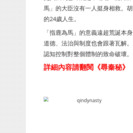
馬」的大臣沒有一人挺身相救。胡
的24歲人生。
「指鹿為馬」的意義遠超荒誕本身
道德、法治與制度也會跟著瓦解。
認知控制對整個體制的致命破壞。
詳細內容請翻閱《尋秦秘》