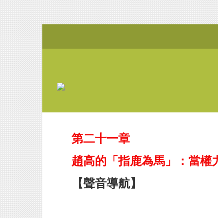
第二十一章
趙高的「指鹿為馬」：當權
【聲音導航】