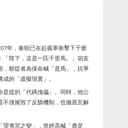
07年，秦朝已在起義軍衝擊下千瘡
：「陛下，這是一匹千里馬。」胡亥
語，順從者為保命喊「是馬」，抗爭
構成的「虛擬現實」。
命是從的「代碼傀儡」。同時，他公
這不僅摧毀了反饋機制，也徹底瓦解
「望夷宮之變」，曾經高喊「鹿是