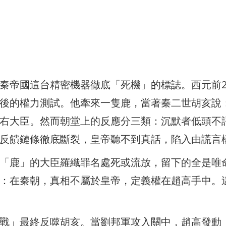
秦帝國這台精密機器徹底「死機」的標誌。西元前2
後的權力測試。他牽來一隻鹿，當著秦二世胡亥說
右大臣。然而朝堂上的反應分三類：沉默者低頭不
反饋鏈條徹底斷裂，皇帝聽不到真話，陷入由謊言
「鹿」的大臣羅織罪名處死或流放，留下的全是唯
：在秦朝，真相不屬於皇帝，定義權在趙高手中。
戰」最終反噬胡亥。當劉邦軍攻入關中，趙高發動