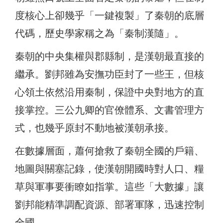
度核心上卻幾乎「一鍵複製」了秦朝的底層
代碼，歷史學家稱之為「秦制漢隨」。
秦朝的中央集權與郡縣制，是漢朝最直接的
繼承。劉邦雖為安撫功臣封了一些王，但核
心領土依然沿用秦制，保證中央對地方的直
接掌控。三公九卿的官僚體系、文書管理方
式，也幾乎原封不動地被漢朝承接。
在數據層面，蕭何搶救了秦朝全國的戶籍、
地圖與關塞記錄，使漢朝開國時對人口、糧
草與軍事要衝瞭如指掌。這些「大數據」讓
劉邦能精準調配資源、部署軍隊，迅速控制
全國。