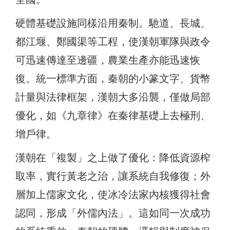
硬體基礎設施同樣沿用秦制。馳道、長城、
都江堰、鄭國渠等工程，使漢朝軍隊與政令
可迅速傳達至邊疆，農業生產亦能迅速恢
復。統一標準方面，秦朝的小篆文字、貨幣
計量與法律框架，漢朝大多沿襲，僅做局部
優化，如《九章律》在秦律基礎上去極刑、
增戶律。
漢朝在「複製」之上做了優化：降低資源榨
取率，實行黃老之治，讓系統自我修復；外
層加上儒家文化，使冰冷法家內核獲得社會
認同，形成「外儒內法」。這如同一次成功