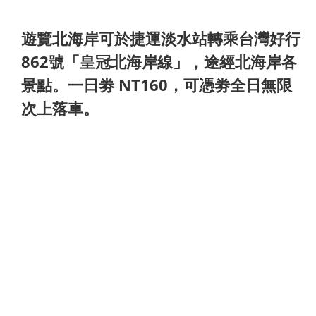
遊覽北海岸可於捷運淡水站轉乘台灣好行
862號「皇冠北海岸線」，途經北海岸各
景點。一日劵 NT160，可憑劵全日無限
次上落車。