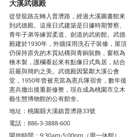
大溪武德殿
從登龍路左轉入普濟路，經過大溪圖書館來
到武德殿。這座日式建築是日據時期警察、
青年子弟等練習柔道、劍道的武術館。武德
殿建於1930年，外牆採用洗石子裝修，屋頂
仍保持原先的木質結構與青銅裝飾，窗框為
檜木製，護欄看起來有點像日式鳥居，結合
莊嚴與簡約之美。武德殿因緊鄰大溪公會
堂，1950
年曾被充當為憲兵隊宿舍，數年後
憲兵撤出後重新修整，現在成為桃園市立木
藝生態博物館的公有館舍。
地址：桃園縣大溪鎮普濟路33號
電話：886-3-3888-600
開放時間：9:30am-5:00pm（周一休館）