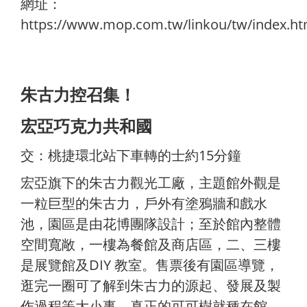
網址：
https://www.mop.com.tw/linkou/tw/index.ht
朱古力控召集！
宏亞巧克力共和國
交：桃捷環北站下車轉的士約15分鐘
宏亞旗下的朱古力觀光工廠，主題館外觀是
一粒巨型的朱古力，戶外有塗鴉牆和戲水
池，園區是由花博團隊設計；至於館內整體
空間寬敞，一樓為餐館及商店區，二、三樓
是展覽館及DIY 教室。售票後有園區導覽，
逛完一圈可了解到朱古力的源起、發展及製
作過程等大小事，真正的可可樹就種在館