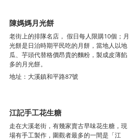
陳媽媽月光餅
老街上的排隊名店， 假日每人限購10個；月
光餅是日治時期平民吃的月餅，當地人以地
瓜、芋頭代替格價昂貴的麵粉，製成皮薄餡
多的月光餅。
地址：大溪鎮和平路87號
江記手工花生糖
走在大溪老街，有幾家賣古早味花生糖，現
場有手工製作，圍觀者最多的一間是「江