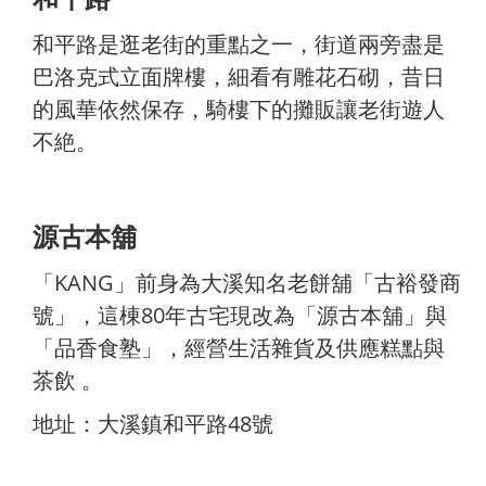
和平路是逛老街的重點之一，街道兩旁盡是
巴洛克式立面牌樓，細看有雕花石砌，昔日
的風華依然保存，騎樓下的攤販讓老街遊人
不絶。
源古本舖
「KANG」前身為大溪知名老餅舖「古裕發商
號」，這棟80年古宅現改為「源古本舖」與
「品香食塾」，經營生活雜貨及供應糕點與
茶飲 。
地址：大溪鎮和平路48號