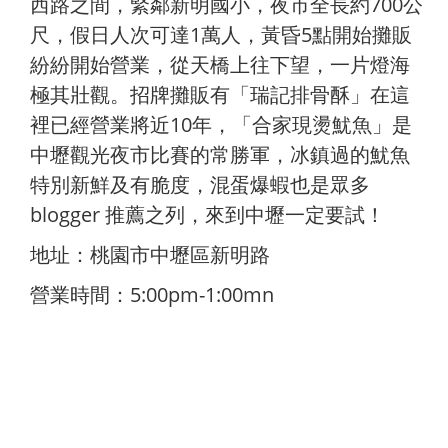
西路之間，緊鄰新明國小，夜市全長約700公
尺，假日人次可達1萬人，黃昏5點開始攤販
紛紛開始營業，從天橋上往下望，一片燈海
極其壯觀。招牌攤販有「瑞記排骨酥」在這
裡已經營業將近10年，「合家現燙魷魚」是
中壢觀光夜市比賽的常勝軍，冰鎮過的魷魚
特別新
鮮及有脆度，混蛋爆蝦也是眾多
blogger 推薦之列，來到中壢一定要試！
地址：桃園市中壢區新明路
營業時間：5:00pm-1:00mn