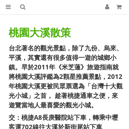
桃園大溪散策
台北著名的觀光景點，除了九份、烏來、
平溪，其實還有很多值得一遊的城鄉小
鎮。早於2011年《米芝蓮》旅遊指南就
將桃園大溪評鑑為2顆星推薦景點，2012
年桃園大溪更被民眾票選為「台灣十大觀
光小城」之首， 趁著桃捷通車之便，來
遊覽當地人最喜愛的觀光小城。
交：桃捷A8長庚醫院站下車，轉乘中壢
客運702線往大溪於新街尾站下車