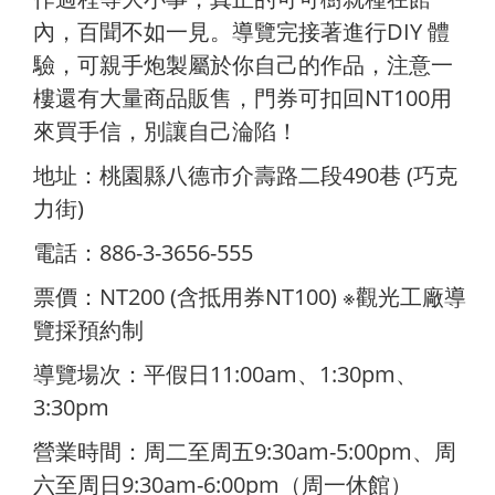
內，百聞不如一見。導覽完接著進行DIY 體
驗，可親手炮製屬於你自己的作品，注意一
樓還有大量商品販售，門券可扣回NT100用
來買手信，別讓自己淪陷！
地址：桃園縣八德市介壽路二段490巷 (巧克
力街)
電話：886-3-3656-555
票價：NT200 (含抵用券NT100) ※觀光工廠導
覽採預約制
導覽場次：平假日11:00am、1:30pm、
3:30pm
營業時間：周二至周五9:30am-5:00pm、周
六至周日9:30am-6:00pm（周一休館）