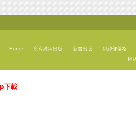
Home
所有經緯出版
新書出版
經緯部落格
權
ap下載
】