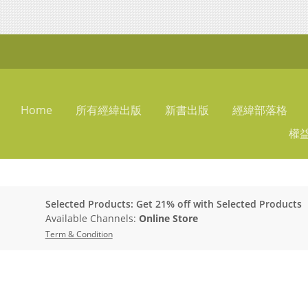
Home
所有經緯出版
新書出版
經緯部落格
權
Selected Products: Get 21% off with Selected Products
Available Channels:
Online Store
Term & Condition