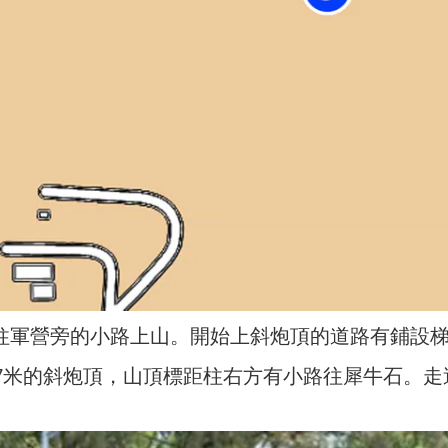
赤柱軍營旁的小路上山。開始上斜炮頂的道路有鋪設
77米的斜炮頂，山頂標距柱右方有小路往犀牛石。