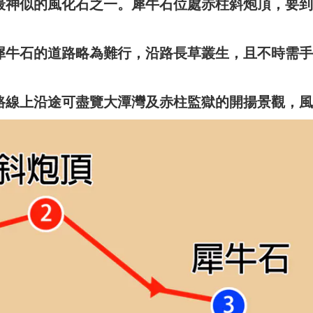
最神似的風化石之一。犀牛石位處赤柱斜炮頂，要到
犀牛石的道路略為難行，沿路長草叢生，且不時需手
路線上沿途可盡覽大潭灣及赤柱監獄的開揚景觀，風