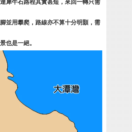
達犀牛石路程其實甚短，來回一轉只需
腳並用攀爬，路線亦不算十分明顥，需
景也是一絕。