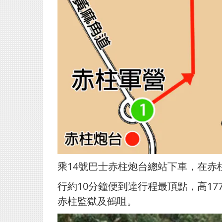
乘14號巴士赤柱炮台總站下車，在
行約10分鐘便到達行程最頂點，高1
赤柱監獄及鶴咀。