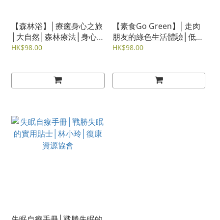
【森林浴】│療癒身心之旅
【素食Go Green】│走肉
│大自然│森林療法│身心
朋友的綠色生活體驗│低碳
健康│森林療癒嚮導
│蔬食│健康素食
HK$98.00
HK$98.00
失眠自療手冊│戰勝失眠的