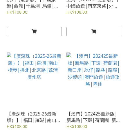
遊|西湖|千島湖|烏鎮|嘉
中國旅遊|南京東路|外灘|
興|紹興|蘇州
豫園|陸家咀|七寶|朱家角
HK$108.00
HK$108.00
【廣深珠（2025-26最新
【澳門】202425最新版|
版）】|福田|羅湖|南山|
新馬路|下環|荷蘭園|新口
橫琴|拱北|北京路|荔灣|
岸|氹仔|路氹|路環|沙梨
HK$108.00
HK$108.00