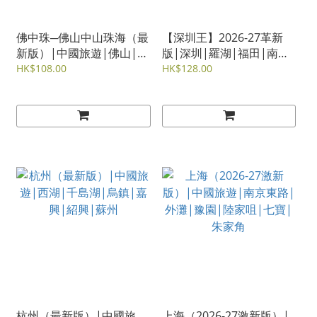
佛中珠─佛山中山珠海（最
【深圳王】2026-27革新
新版）|中國旅遊|佛山|中
版|深圳|羅湖|福田|南山|
山|珠海|順德|禪城|橫琴
寶安|鹽田|經緯文化旅遊
HK$108.00
HK$128.00
王|中國旅遊|旅遊攻略
杭州（最新版）|中國旅
上海（2026-27激新版）|