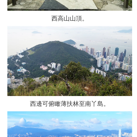
西高山山頂。
西邊可俯瞰薄扶林至南丫島。