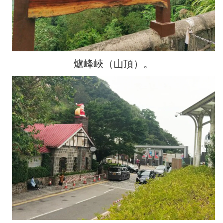
爐峰峽（山頂）。