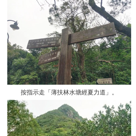
按指示走「薄扶林水塘經夏力道」。