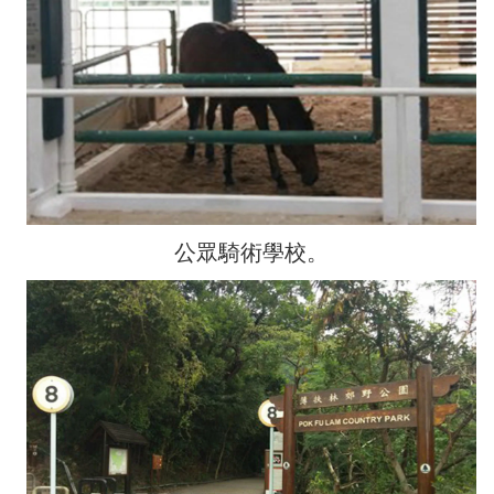
公眾騎術學校。