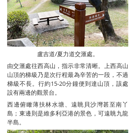
盧吉道/夏力道交滙處。
由交滙處往西高山，指示非常清晰。上西高山
山頂的梯級乃是次行程最為辛苦的一段，不過
梯級不長。行約15-20分鐘便到達山頂，該處
設有兩邊的觀景台。
西邊俯瞰薄扶林水塘、遠眺貝沙灣甚至南丫
島；東邊則是維多利亞港的景色，可遠眺九龍
半島。