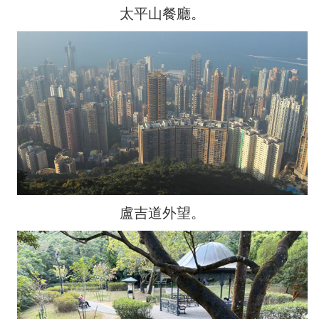
太平山餐廳。
盧吉道外望。