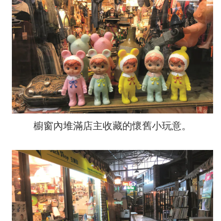
櫥窗內堆滿店主收藏的懷舊小玩意。