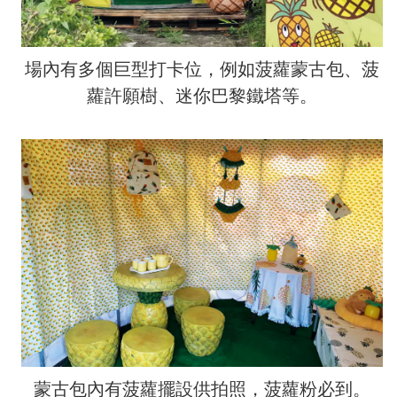
場內有多個巨型打卡位，例如菠蘿蒙古包、菠
蘿許願樹、迷你巴黎鐵塔等。
蒙古包內有菠蘿擺設供拍照，菠蘿粉必到。