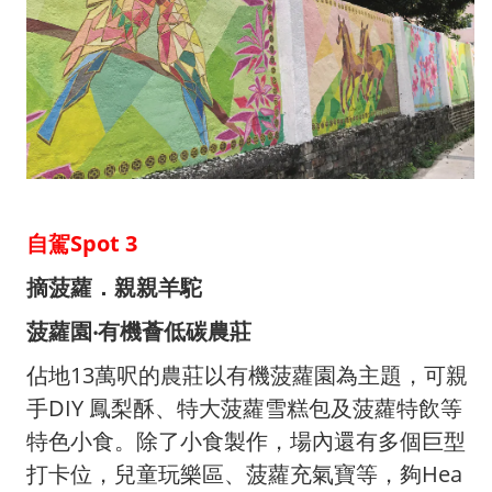
自駕Spot 3
摘菠蘿．親親羊駝
菠蘿園‧有機薈低碳農莊
佔地13萬呎的農莊以有機菠蘿園為主題，可親
手DIY 鳳梨酥、特大菠蘿雪糕包及菠蘿特飲等
特色小食。除了小食製作，場內還有多個巨型
打卡位，兒童玩樂區、菠蘿充氣寶等，夠Hea