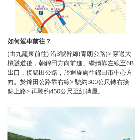
如何駕車前往？
(由九龍東前往) 沿3號幹線(青朗公路)> 穿過大
欖隧道後，朝錦田方向前進。繼續靠左線至6B
出口，接錦田公路，於迴旋處往錦田市中心方
向。於錦田公路靠右線> 駛約300公尺轉右接
錦上路> 再駛約450公尺至紅磚屋。