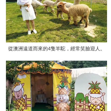
從澳洲遠道而來的4隻羊駝，經常笑臉迎人。