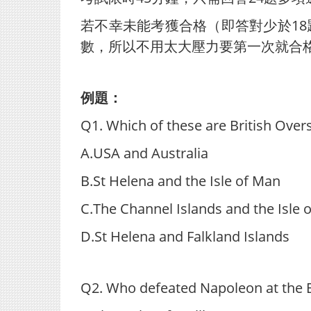
若不幸未能考獲合格（即答對少於1
數，所以不用太大壓力要第一次就合
例題：
Q1. Which of these are British Overs
A.USA and Australia
B.St Helena and the Isle of Man
C.The Channel Islands and the Isle 
D.St Helena and Falkland Islands
Q2. Who defeated Napoleon at the B