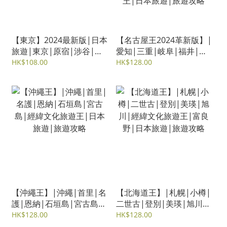
【東京】2024最新版|日本
【名古屋王2024革新版】|
旅遊|東京|原宿|涉谷|新
愛知|三重|岐阜|福井|石
宿|秋葉原|Tokyo Disney
川|富山|立山黑部|能登半
HK$108.00
HK$128.00
Land|鎌倉|雋佳
島|名古屋Legoland|經緯
文化旅遊王|日本旅遊|旅
遊攻略
【沖繩王】|沖繩|首里|名
【北海道王】|札幌|小樽|
護|恩納|石垣島|宮古島|
二世古|登別|美瑛|旭川|
經緯文化旅遊王|日本旅
經緯文化旅遊王|富良野|
HK$128.00
HK$128.00
遊|旅遊攻略
日本旅遊|旅遊攻略