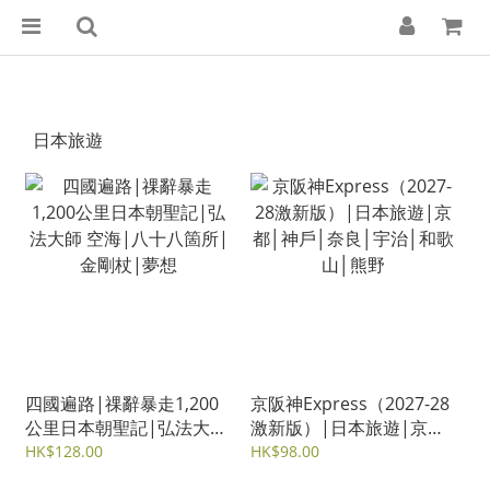
日本旅遊
四國遍路|祼辭暴走1,200
京阪神Express（2027-28
公里日本朝聖記|弘法大師
激新版）|日本旅遊|京都│
空海|八十八箇所|金剛杖|
神戶│奈良│宇治│和歌山│
HK$128.00
HK$98.00
夢想
熊野