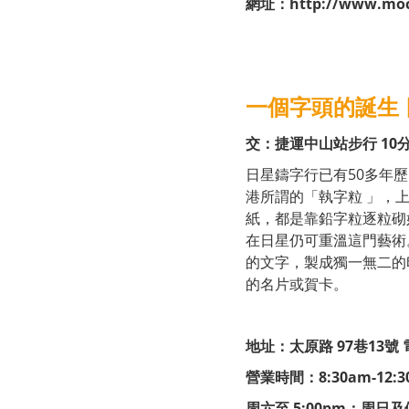
網址：
http://www.moc
一個字頭的誕生
交：捷運中山站步行 10
日星鑄字行已有50多年
港所謂的「執字粒 」，上
紙，都是靠鉛字粒逐粒砌
在日星仍可重溫這門藝術
的文字，製成獨一無二的
的名片或賀卡。
地址：太原路 97巷13號 電話
營業時間：8:30am-12:3
周六至 5:00pm；周日