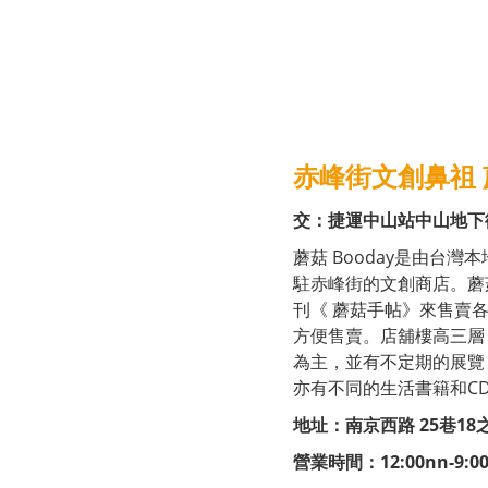
赤峰街文創鼻祖 
交：捷運中山站中山地下街
蘑菇 Booday是由台
駐赤峰街的文創商店。蘑
刊《 蘑菇手帖》來售賣各
方便售賣。店舖樓高三層，底層
為主，並有不定期的展覽
亦有不同的生活書籍和C
地址：南京西路 25巷18之1
營業時間：12:00nn-9:0