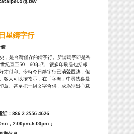
ataipei.org.tw/
 日星鑄字行
分鐘
歷史，是台灣僅存的鑄字行。所謂鑄字即是香
世紀直至50、60年代，很多印刷品包括報
好才付印。今時今日鑄字行已消聲匿跡，但
。客人可以按指示，在「字海」中尋找喜愛
印章。甚至把一組文字合併，成為別出心裁
：886-2-2556-4626
0nn，2:00pm-6:00pm；
及假期休息