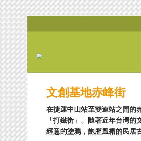
文創基地赤峰街
在捷運中山站至雙連站之間的
「打鐵街」。隨著近年台灣的
經意的塗鴉，飽歷風霜的民居