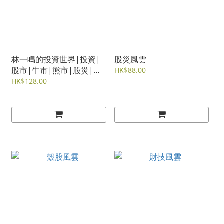
林一鳴的投資世界|投資|
股災風雲
股市|牛市|熊市|股災|投
HK$88.00
資理財|經緯文化
HK$128.00