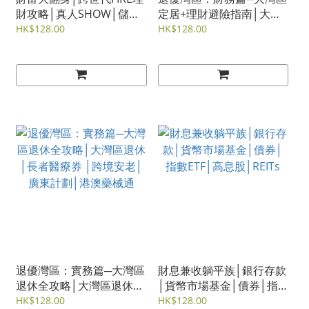
財攻略│真人SHOW│儲蓄
定居+理財避險指南│大灣
│投資│退休策劃│財務自
區退休│福利│稅務│置業│
HK$128.00
HK$128.00
由
跨境理財│財富傳承
退優灣區：實務篇─大灣區
財息兼收躺平族│銀行存款
退休全攻略│大灣區退休│
│貨幣市場基金│債券│指
長者醫療券 │跨境安老│廣
數ETF│高息股│REITs
HK$128.00
HK$128.00