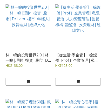
林一鳴的投資世界2.0 |林
【從生活‧學企管】|徐燦
一鳴|理財|投資|股市|Dr
傑|Prof J|企業管理|私隱
Lam|樓市|年輕人|投資理
管治|人力資源管理|監管
HK$138.00
HK$128.00
財|經緯文化
機構|證監會|投資理財|經
緯文化