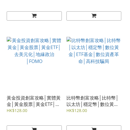
東計劃│港澳藥械通
黃金投資創富攻略│實體黃
比特幣創富攻略│比特幣│
金│黃金股票│黃金ETF│去
以太坊│穩定幣│數位黃金
美元化│地緣政治│FOMO
│ETF基金│數位資產革命│
HK$128.00
HK$128.00
高科技騙局