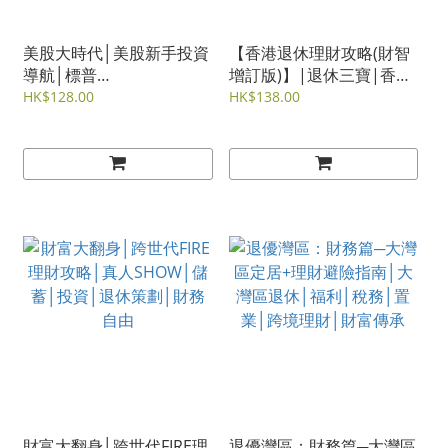
美股大時代│美股新手投資
【香港退休理財攻略(財智
導航│標普
增訂版)】|退休三寶|香港
500│VOO│QQQ│美股七
年金|退休理財|保單逆按
HK$128.00
HK$138.00
雄│美股 ETF
揭|安老按揭|人壽保險|儲
蓄保險
財富大翻身│跨世代FIRE理
退優灣區：財務篇─大灣區