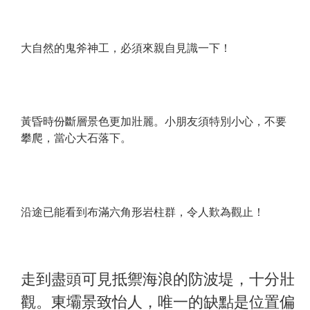
大自然的鬼斧神工，必須來親自見識一下！
黃昏時份斷層景色更加壯麗。小朋友須特別小心，不要
攀爬，當心大石落下。
沿途已能看到布滿六角形岩柱群，令人歎為觀止！
走到盡頭可見抵禦海浪的防波堤，十分壯
觀。東壩景致怡人，唯一的缺點是位置偏