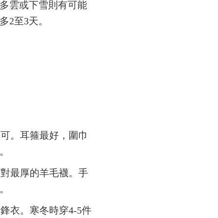
多雲或下雪則有可能
多2至3天。
不可。耳箍最好，圍巾
。
一對最厚的羊毛襪。手
。
鋒衣。寒冬時穿4-5件