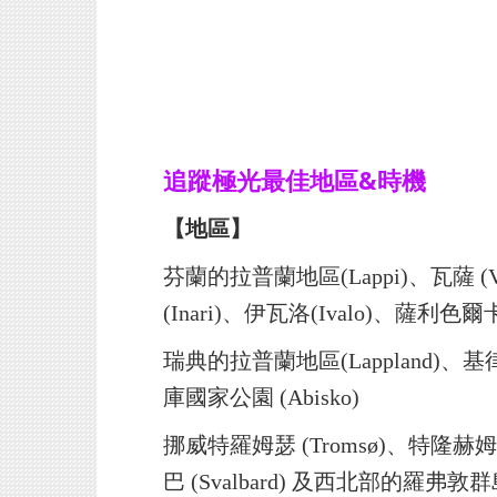
追蹤極光最佳地區&時機
【地區】
芬蘭的拉普蘭地區(Lappi)、瓦薩 (V
(Inari)、伊瓦洛(Ivalo)、薩利色爾卡(S
瑞典的拉普蘭地區(Lappland)、基律
庫國家公園 (Abisko)
挪威特羅姆瑟 (Tromsø)、特隆赫姆(
巴 (Svalbard) 及西
北部的羅弗敦群島 (Lo