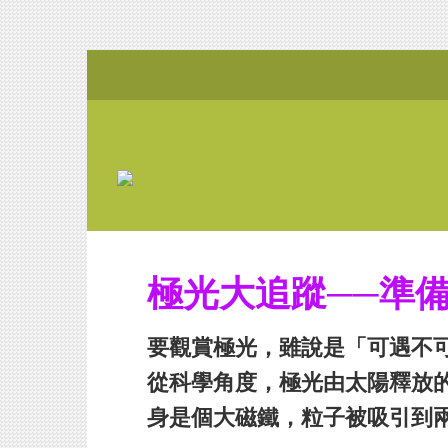
極光大追蹤──準
要觀賞極光，雖說是「可遇不
從科學角度，極光由太陽釋放
身是個大磁鐵，粒子被吸引到