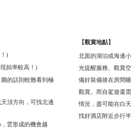
【觀賞地點】
！)
北面的湖泊或海邊
0am出現頻率較高！)
光提醒服務、觀賞空地
月圓的話則較難看到極
備好裝備後在房間
觀賞。而自駕遊還
或天頂方向，可找北邊
情況，盡可能在白
找好酒店附近步行
下)，雲形成的機會越