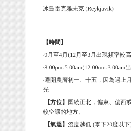
冰島雷克雅未克 (Reykjavik)
【時間】
‧9月至4月
(12月至3月出現頻率較高
‧
8:00pm-5:00am(12:00mn-3:0
‧避開農曆初一、十五，因為遇上
光
【方位】
圍繞正北，偏東、偏西
較空曠的地方。
【氣溫】
溫度越低 (零下20度以