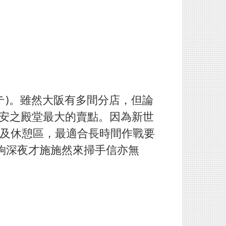
テ)。雖然大阪有多間分店，但論
驚安之殿堂最大的賣點。因為新世
及休憩區，最適合長時間作戰要
夠深夜才施施然來掃手信亦無