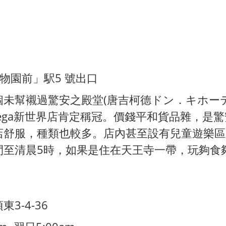
物園前」駅5 號出口
未幫襯過驚安之殿堂(唐吉柯德ドン．キホー
Mega新世界店肯定稱冠。價錢平和貨品雜，是
店舒服，種類也較多。店內甚至設有兒童遊樂區
間至清晨5時，如果是住在天王寺一帶，玩夠食
3-4-36