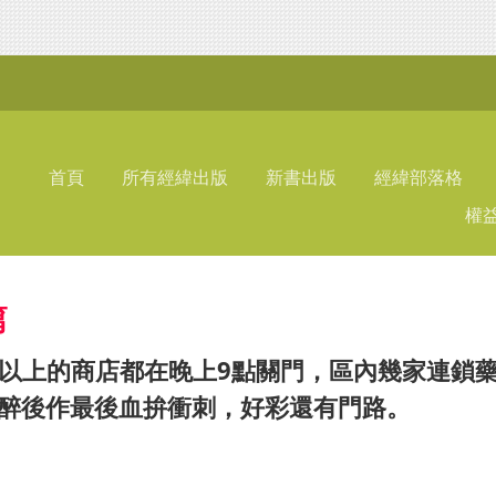
首頁
所有經緯出版
新書出版
經緯部落格
權
​
成以上的商店都在晚上9點關門，區內幾家連鎖
飽食醉後作最後血拚衝刺，好彩還有門路。