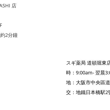
ASHI 店
F
約2分鐘
スギ薬局 道頓堀東
時：9:00am- 翌晨
地：大阪市中央區道頓
交：地鐵日本橋駅2