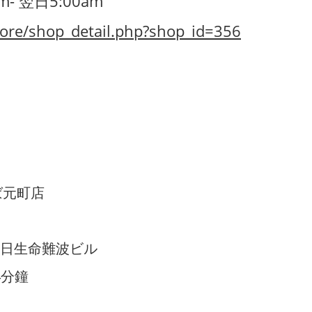
m- 翌日5:00am
ore/shop_detail.php?shop_id=356
んば元町店
 朝日生命難波ビル
4分鐘