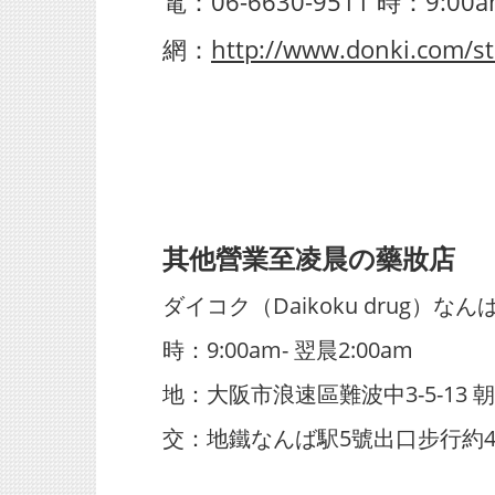
電：06-6630-9511 時：9:00a
網：
http://www.donki.com/st
其他營業至凌晨の
藥妝店
ダイコク（Daikoku drug）な
時：9:00am- 翌晨2:00am
地：大阪市浪速區難波中3-5-13
交：地鐵なんば駅5號出口步行約