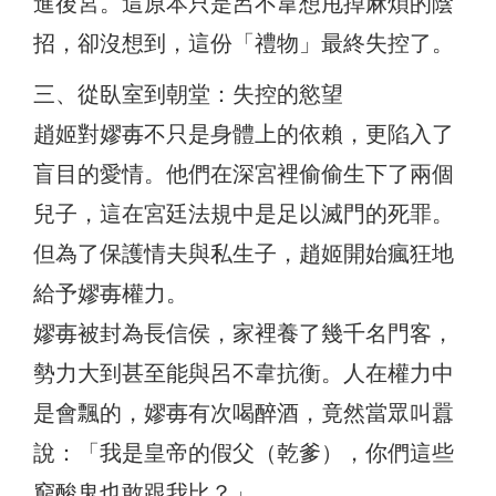
進後宮。這原本只是呂不韋想甩掉麻煩的陰
招，卻沒想到，這份「禮物」最終失控了。
三、從臥室到朝堂：失控的慾望
趙姬對嫪毐不只是身體上的依賴，更陷入了
盲目的愛情。他們在深宮裡偷偷生下了兩個
兒子，這在宮廷法規中是足以滅門的死罪。
但為了保護情夫與私生子，趙姬開始瘋狂地
給予嫪毐權力。
嫪毐被封為長信侯，家裡養了幾千名門客，
勢力大到甚至能與呂不韋抗衡。人在權力中
是會飄的，嫪毐有次喝醉酒，竟然當眾叫囂
說：「我是皇帝的假父（乾爹），你們這些
窮酸鬼也敢跟我比？」