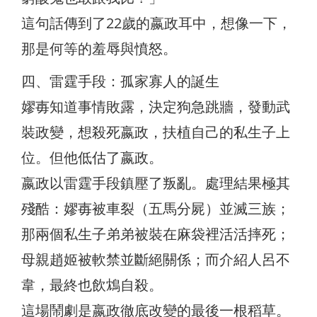
這句話傳到了22歲的嬴政耳中，想像一下，
那是何等的羞辱與憤怒。
四、雷霆手段：孤家寡人的誕生
嫪毐知道事情敗露，決定狗急跳牆，發動武
裝政變，想殺死嬴政，扶植自己的私生子上
位。但他低估了嬴政。
嬴政以雷霆手段鎮壓了叛亂。處理結果極其
殘酷：嫪毐被車裂（五馬分屍）並滅三族；
那兩個私生子弟弟被裝在麻袋裡活活摔死；
母親趙姬被軟禁並斷絕關係；而介紹人呂不
韋，最終也飲鴆自殺。
這場鬧劇是嬴政徹底改變的最後一根稻草。