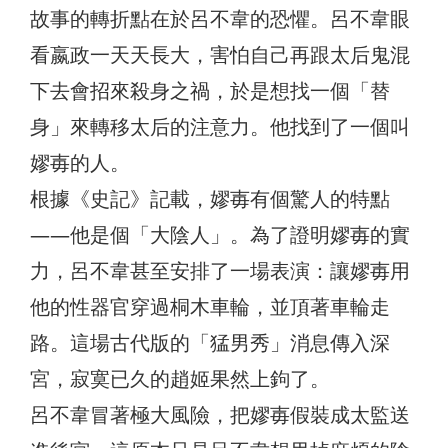
故事的轉折點在於呂不韋的恐懼。呂不韋眼
看嬴政一天天長大，害怕自己再跟太后鬼混
下去會招來殺身之禍，於是想找一個「替
身」來轉移太后的注意力。他找到了一個叫
嫪毐的人。
根據《史記》記載，嫪毐有個驚人的特點
——他是個「大陰人」。為了證明嫪毐的實
力，呂不韋甚至安排了一場表演：讓嫪毐用
他的性器官穿過桐木車輪，並頂著車輪走
路。這場古代版的「猛男秀」消息傳入深
宮，寂寞已久的趙姬果然上鉤了。
呂不韋冒著極大風險，把嫪毐假裝成太監送