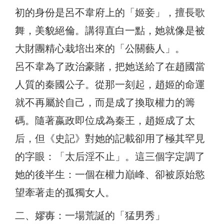
初的身份是呂不韋府上的「姬妾」，擅長歌
舞，美貌絕倫。講得直白一點，她就像是被
大財團精心栽培出來的「公關藝人」。
呂不韋為了政治豪賭，把她送給了在趙國當
人質的秦國公子。從那一刻起，趙姬的命運
就不再屬於自己，而是成了換取權力的籌
碼。隨著嬴政即位成為秦王，趙姬成了太
后，但《史記》對她的記載卻用了極其罕見
的字眼：「太后淫不止」。這三個字定調了
她的後半生：一個在權力巔峰、卻被原始慾
望牽著走的孤獨女人。
二、嫪毐：一場荒誕的「猛男秀」