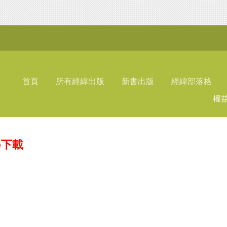
首頁
所有經緯出版
新書出版
經緯部落格
權
ap下載
】