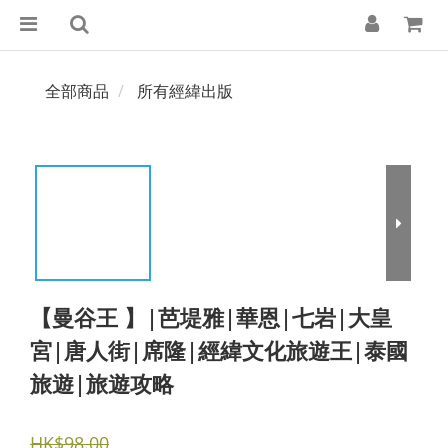
全部商品
所有經緯出版
【曼谷王 】|芭堤雅|華恩|七岩|大皇
宮|唐人街|席隆|經緯文化旅遊王|泰國
旅遊|旅遊攻略
HK$98.00