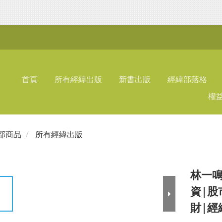
首頁
所有經緯出版
新書出版
經緯部落格
權
部商品
所有經緯出版
林一鳴
資|股
財|經