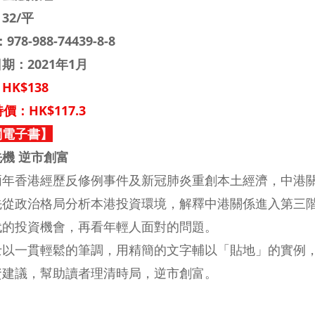
32/平
：
978-988-74439-8-8
期：2021年1月
HK$138
價：HK$117.3
閱電子書】
機 逆市創富
兩年香港經歷反修例事件及新冠肺炎重創本土經濟，中港
先從政治格局分析本港投資環境，解釋中港關係進入第三
代的投資機會，再看年輕人面對的問題。
士以一貫輕鬆的筆調，用精簡的文字輔以「貼地」的實例
資建議，幫助讀者理清時局，逆市創富。