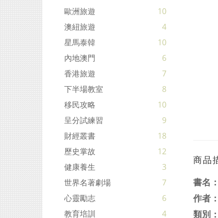
歐洲旅遊
10
澳紐旅遊
4
星馬泰韓
10
內地澳門
6
香港旅遊
7
下半場教室
8
移民攻略
10
呈分試練習
9
財經叢書
18
歷史掌故
12
商品
健康養生
3
書名
世界名著劇場
7
作者
心靈勵志
6
類別
教育培訓
4