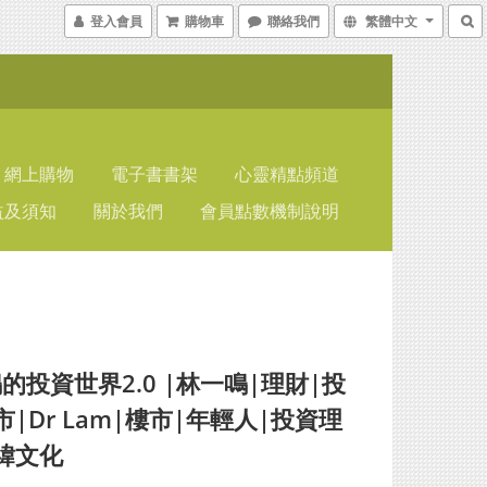
登入會員
購物車
聯絡我們
繁體中文
網上購物
電子書書架
心靈精點頻道
益及須知
關於我們
會員點數機制說明
的投資世界2.0 |林一鳴|理財|投
市|Dr Lam|樓市|年輕人|投資理
緯文化