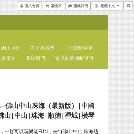
登入會員
購物車
聯絡我們
繁體中文
網上購物
電子書書架
心靈精點頻道
益及須知
關於我們
會員點數機制說明
─佛山中山珠海（最新版）|中國
佛山|中山|珠海|順德|禪城|橫琴
，一樣可以玩樂滿FUN，去勻佛山‧中山‧珠海熱