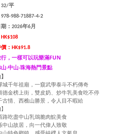
32/平
：
978-988-71887-4-2
期：2026年6月
K$108
價：HK$91.8
行，一樣可以玩樂滿FUN
山‧中山‧珠海熱門景點
山】
觀禪城千年祖廟，一窺武學泰斗不朽傳奇
入順德金榜上街，雙皮奶、炒牛乳美食吃不停
東千古情、西樵山勝景，令人目不暇給
山
】
文西路吃盡中山乳鴿脆肉鯇美食
訪孫中山故居，向一代偉人致敬
走中山特色鄉鎮，感受純樸人文氣息