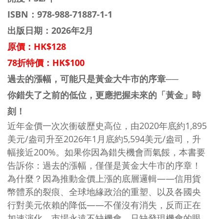
ISBN：
978-988-71887-1-1
出版日期：2026年2月
原價：HK$128
78折特價：HK$100
過去的漲幅，可能只是黃金大牛市的序章──
你錯失了之前的低位，更應把握未來的「黃金」時
刻！
近年金價一次次衝破歷史高位，由2020年底約1,895
美元/盎司升至2026年1月底約5,594美元/盎司，升
幅接近200%。如果你因為錯失機會而氣餒，本書要
告訴你：過去的漲幅，僅僅是黃金大牛市的序章！
為什麼？因為推動金價上漲的底層邏輯——信用貨
幣體系的裂痕、全球地緣政治的重塑、以及各國央
行對美元依賴的降低——不僅沒有消失，反而正在
加速演化。市場永遠不缺機會，只缺發現機會的眼