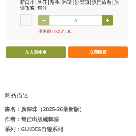
新口岸|氹仔|路氹|路環|沙梨頭|澳門旅遊|旅
遊攻略|雋佳
優惠價 HK$81.00
加入購物車
立即購買
商品描述
書名：
廣深珠（2025-26最新版）
作者：雋佳出版編輯室
系列：GUIDES自遊系列