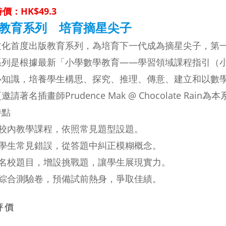
價：HK$49.3
教育系列 培育摘星尖子
文化首度出版教育系列，為培育下一代成為
摘星尖子，第
系列是根據最新「小學數學教育——學習領域
課程指引（
心知識，培養學生構思、探究、推理、
傳意、建立和以數
請著名插畫師Prudence Mak @ Chocolate Rain為
特點
合校內教學課程，依照常見題型設題。
學生常見錯誤，從答題中糾正模糊概念。
名校題目，增設挑戰題，讓學生展現實力。
綜合測驗卷，預備試前熱身，爭取佳績。
評價