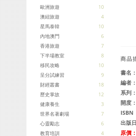
歐洲旅遊
10
澳紐旅遊
4
星馬泰韓
10
內地澳門
6
香港旅遊
7
下半場教室
8
商品
移民攻略
10
書名
呈分試練習
9
編者
財經叢書
18
系列
歷史掌故
12
開度：
健康養生
3
ISBN
世界名著劇場
7
出版日
心靈勵志
6
原價：
教育培訓
4