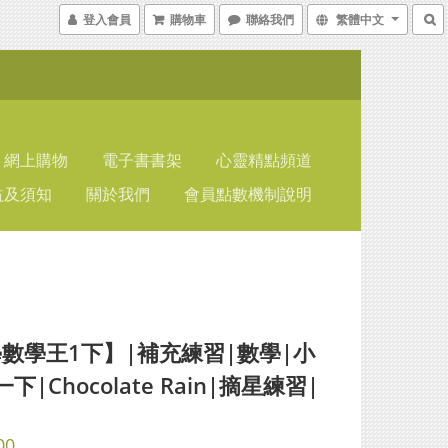
登入會員
購物車
聯絡我們
繁體中文
網上購物
電子書書架
心靈精點頻道
益及須知
關於我們
會員點數機制說明
數學王1下】|補充練習|數學|小
下|Chocolate Rain|摘星練習|
00