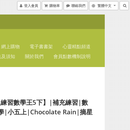
登入會員
購物車
聯絡我們
繁體中文
網上購物
電子書書架
心靈精點頻道
益及須知
關於我們
會員點數機制說明
練習數學王5下】|補充練習|數
|小五上|Chocolate Rain|摘星