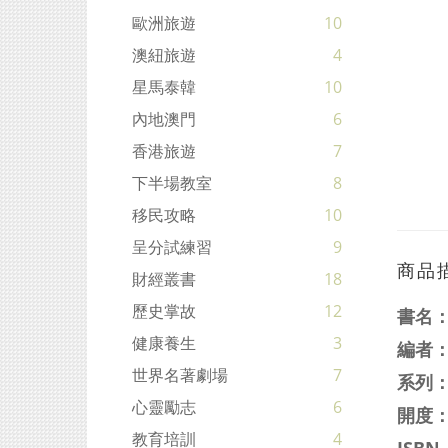
歐洲旅遊
10
澳紐旅遊
4
星馬泰韓
10
內地澳門
6
香港旅遊
7
下半場教室
8
移民攻略
10
呈分試練習
9
商品
財經叢書
18
歷史掌故
12
書名
健康養生
3
編者
世界名著劇場
7
系列
心靈勵志
6
開度：
教育培訓
4