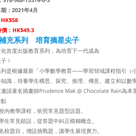
：
978-988-75374-0-3
期：2021年4月
HK$58
價：HK$49.3
補充系列 培育摘星尖子
文化首度出版教育系列，為培育下一代成為
尖子！
系列是根據最新「小學數學教育——學習領域
課程指引（
心知識，培養學生構思、探究、推理、傳意、建立和以數
邀請著名插畫師Prudence Mak @ Chocolate Rai
特點
合校內教學課程，依照常見題型設題。
學生常見錯誤，從答題中糾正模糊概念。
名校題目，增設挑戰題，讓學生展現實力。