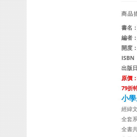
商品
書名
編者
開度：
ISBN
出版日
原價：
79折
小學
經緯
全套
全書