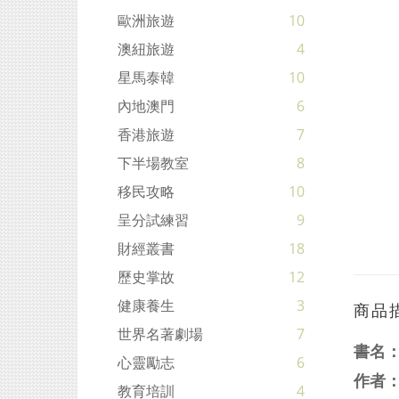
歐洲旅遊
10
澳紐旅遊
4
星馬泰韓
10
內地澳門
6
香港旅遊
7
下半場教室
8
移民攻略
10
呈分試練習
9
財經叢書
18
歷史掌故
12
健康養生
3
商品
世界名著劇場
7
書名
心靈勵志
6
作者
教育培訓
4