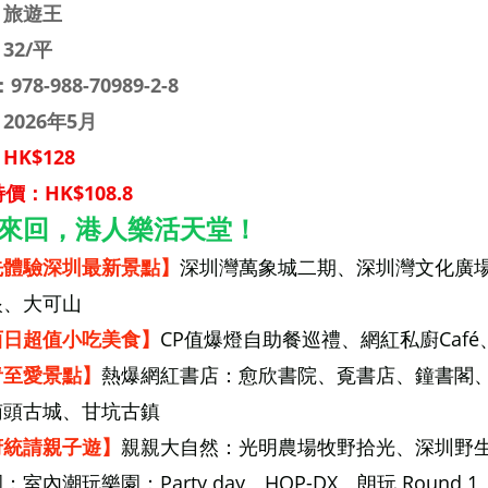
：旅遊王
32/平
978-988-70989-2-8
2026年5月
HK$128
價：HK$108.8
來回，港人樂活天堂！
先體驗深圳最新景點
】
深圳灣萬象城二期、深圳灣文化廣場、
眼、大可山
西日超值小吃美食
】
CP值爆燈自助餐巡禮、網紅私廚Caf
青至愛景點
】
熱爆網紅書店：愈欣書院、覔書店、鐘書閣、
南頭古城、甘坑古鎮
府統請親子遊
】
親親大自然：光明農場牧野拾光、深圳野
；室內潮玩樂園：Party day、HOP-DX、朗玩 Round 1