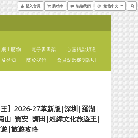
登入會員
購物車
聯絡我們
繁體中文
網上購物
電子書書架
心靈精點頻道
益及須知
關於我們
會員點數機制說明
王】2026-27革新版|深圳|羅湖|
南山|寶安|鹽田|經緯文化旅遊王|
遊|旅遊攻略