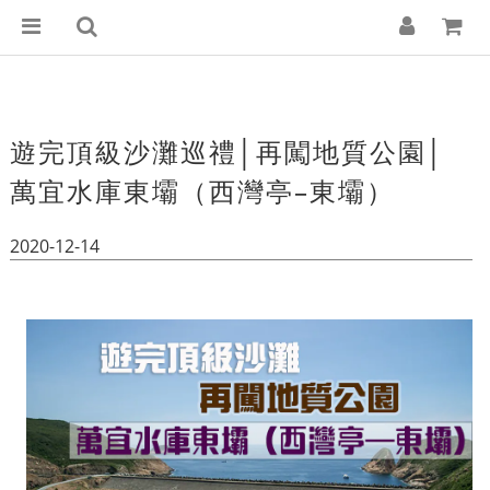
遊完頂級沙灘巡禮│再闖地質公園│
萬宜水庫東壩（西灣亭–東壩）
2020-12-14