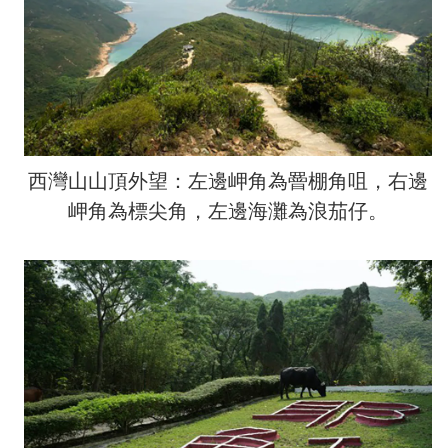
西灣山山頂外望：左邊岬角為罾棚角咀，右邊
岬角為標尖角，左邊海灘為浪茄仔。