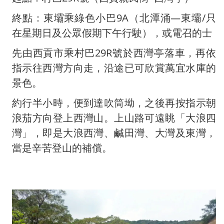
終點：東壩乘綠色小巴9A（北潭涌—東壩/只
在星期日及公眾假期下午行駛），或電召的士
先由西貢市乘村巴29R號於西灣亭落車，再依
指示往西灣方向走，沿途已可欣賞萬宜水庫的
景色。
約行半小時，便到達吹筒坳，之後再按指示朝
浪茄方向登上西灣山。上山路可遠眺「大浪四
灣」，即是大浪西灣、鹹田灣、大灣及東灣，
當是辛苦登山的補償。