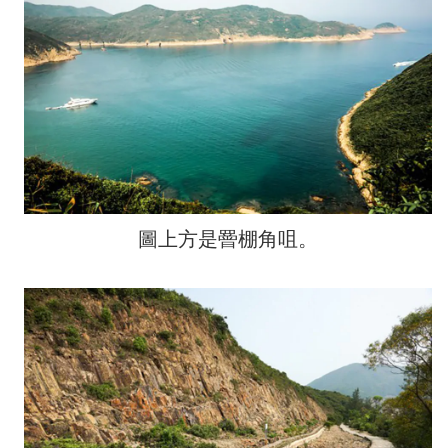
圖上方是罾棚角咀。