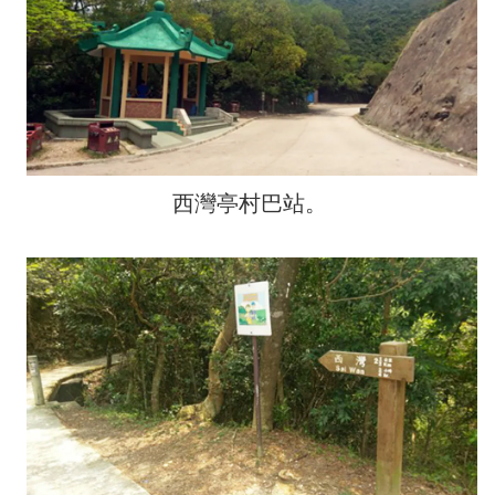
西灣亭村巴站。