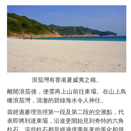
浪茄灣有香港夏威夷之稱。
離開浪茄後，便需再上山前往東壩。在山上鳥
瞰浪茄灣，清澈的碧綠海水令人神往。
當經過麥理浩徑第一段及第二段的交滙點，代
表即將到達東壩，沿途更開始見到奇特的六角
柱石。這些柱石都是經過億萬年來的風化和侵