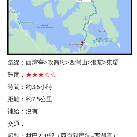
路線：西灣亭>吹筒坳>西灣山>浪茄>東壩
難度：
★★★☆☆
時間：約3.5小時
距離：約7.5公里
補給：沒有
交通：
起點：村巴29R號（西貢親民街–西灣亭）