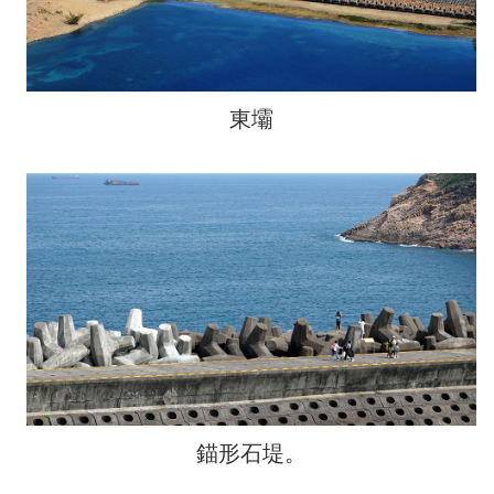
東壩
錨形石堤。