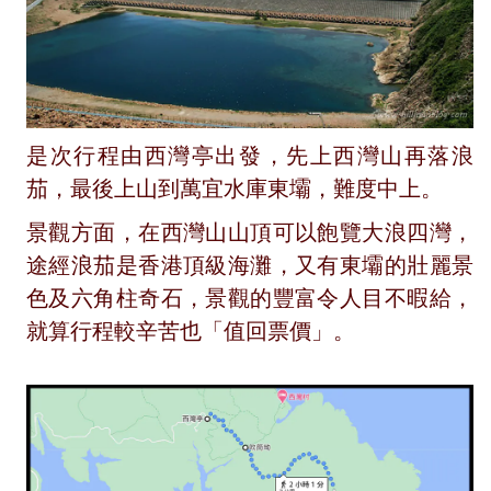
是次行程由西灣亭出發，先上西灣山再落浪
茄，最後上山到萬宜水庫東壩，難度中上。
景觀方面，在西灣山山頂可以飽覽大浪四灣，
途經浪茄是香港頂級海灘，又有東壩的壯麗景
色及六角柱奇石，景觀的豐富令人目不暇給，
就算行程較辛苦也「值回票價」。