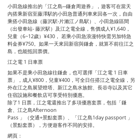
小田急線推出的「江之島─鎌倉周遊券」，遊客可在當天
內搭乘新宿至藤澤駅的小田急普通列車來回各一次，自由
乘搭小田急線（藤沢駅-片瀨江ノ島駅）、小田急線區間
（出發車站- 藤沢駅）及江之電全線，售價成人¥1,640，
兒童（6~12歲）¥430， 若乘小田急浪漫特快需另加特急
料金券¥750。如果一天來回新宿與鎌倉，就算不前往江之
島，也能抵回票價。
江之電 1 日車票
如果不是乘小田急線往鎌倉，也可選擇「江之電 1 日車
票」，成人¥800，兒童¥400，可全日任搭江之電全線，另
外在江之島展望燈塔、新江之島水族館、長谷寺以及其它
住宿設施和餐飲店可享受特別優惠。
除了1 日票，江之電還推出了多項優惠套票，包括「鎌
倉、江之島Afternoon
Pass 」（交通+景點套票）、「江之島1day passport 」
（景點套票），方便遊客作不同的安排。
網頁：