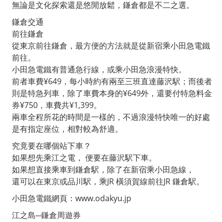
無論是文化探索還是悠閒放鬆，鎌倉都是不二之選。
鎌倉交通
前往鎌倉
從東京前往鎌倉，最方便的方法就是從新宿乘小田急電鐵
前往。
小田急電鐵有普通急行線，或乘小田急浪漫特快。
前者車費¥649，每小時約有兩至三班直達藤沢駅；而後者
則是特急列車，除了車費本身的¥649外，還要付特急料金
券¥750，車費共¥1,399。
兩車全程所花的時間是一樣的，不過浪漫特快唯一的好處
是有指定座位，相對較為舒適。
究竟要在哪個站下車？
如果想先乘江之電， 便要在藤沢駅下車。
如果想直接乘車到鎌倉駅，除了在新宿乘小田急線，
還可以在東京或品川駅，乘JR 橫須賀線前往JR 鎌倉駅。
小田急電鐵網頁：www.odakyu.jp
江之島─鎌倉周遊券