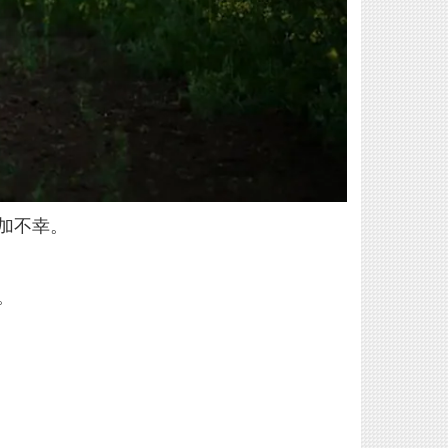
加不幸。
。