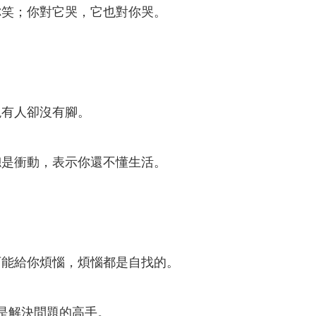
你笑；你對它哭，它也對你哭。
現有人卻沒有腳。
總是衝動，表示你還不懂生活。
。
可能給你煩惱，煩惱都是自找的。
是解決問題的高手。