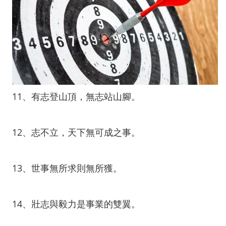
11、有志登山頂，無志站山腳。
12、志不立，天下無可成之事。
13、世事無所求則無所獲。
14、壯志與毅力是事業的雙翼。