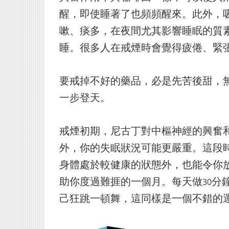
醒，即使睡著了也頻頻醒來。此外，
嗽、痰多，在夜間尤其影響睡眠的質
睡。很多人在戒煙時會覺得疲倦、緊
要戒掉不好的藥品，必是先苦後甜，
一步登天。
戒煙初期，尼古丁對中樞神經的興奮
外，你的失眠狀況可能更嚴重。這段
身體處於較健康的狀態外，也能令你
助你度過難捱的一個月。每天做
分
30
己狂跳一頓舞，這同樣是一個不錯的