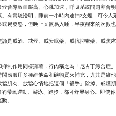
吸煙會導致血壓高、心跳加速，呼吸系統問題亦會明
素。有實驗證明，睡前一小時內連抽
支煙，可令人
2
張或易發怒，但晚上又較易入睡，半夜醒來的次數也
無論是戒酒、戒煙、戒安眠藥、戒抗抑鬱藥、戒焦慮
和抑制作用同樣顯著，行內稱之為「尼古丁綜合症」
時間應服用多種維他命和礦物質來補充，尤其是維他
放鬆肌肉、放鬆心情地把這個「殺手」除掉。戒煙期
鐘的帶氧運動、游泳、跑步，都可舒展身心。即使你
運動。