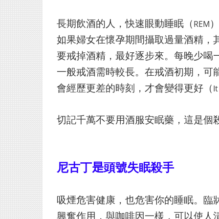
長期飲酒的人，快速眼動睡眠（
REM
如果婦女在懷孕期間攝取過量酒精，
要戒掉酒精，最好逐步來。每晚少喝
一般戒酒需時較長。在戒酒初期，可
會經歷更差的時刻，才會變得更好（
I
切記千萬不要用酒服安眠藥，這是個
尼古丁
是
頭號失眠殺手
吸煙危害健康，也危害你的睡眠。臨
興奮作用，與咖啡因一樣，可以使人