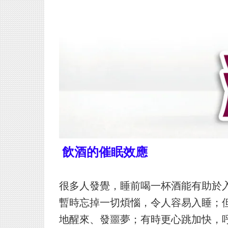
飲酒的催眠效應
很多人發覺，睡前喝一杯酒能有助於
暫時忘掉一切煩惱，令人容易入睡；
地醒來、發噩夢；有時更心跳加快，